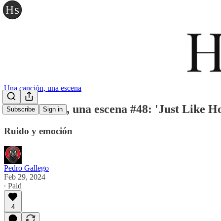
Una canción, una escena
Una canción, una escena #48: 'Just Like Ho
Subscribe
Sign in
Ruido y emoción
Pedro Gallego
Feb 29, 2024
∙ Paid
4