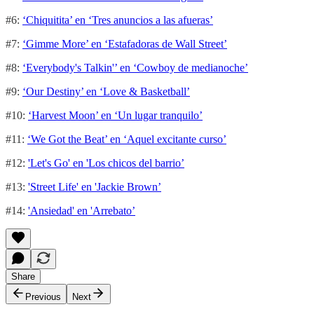
#6:
‘Chiquitita’ en ‘Tres anuncios a las afueras’
#7:
‘Gimme More’ en ‘Estafadoras de Wall Street’
#8:
‘Everybody's Talkin'’ en ‘Cowboy de medianoche’
#9:
‘Our Destiny’ en ‘Love & Basketball’
#10:
‘Harvest Moon’ en ‘Un lugar tranquilo’
#11:
‘We Got the Beat’ en ‘Aquel excitante curso’
#12:
'Let's Go' en 'Los chicos del barrio’
#13:
'Street Life' en 'Jackie Brown’
#14:
'Ansiedad' en 'Arrebato’
Share
Previous
Next