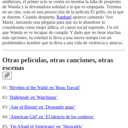
antihéroes, el primer acto se centra en mostrar la falta de propósito
de Wanda y la devastadora soledad a la que es empujada. Termina
en un cine, sola en una proyección de la película El golfo, en la que
se duerme. Cuando despierta,
Raphael
aparece cantando 'Ave
María', lanzando una plegaria para que no le abandone la
considerada como mujer idílica, el canon social esperado. Un rol
que Wanda se ve incapaz de cumplir. Y dado que no tiene muchas
más opciones, su soledad la lleva a una nueva trampa con un
problemático hombre que la lleva a una vida de violencia y atracos.
Otras películas, otras canciones, otras
escenas
#1:
'Rhythm of the Night' en 'Beau Travail’
#2:
'Hallelujah' en 'Watchmen’
#3:
‘Age of Bloom’ en ‘Deseando amar’
#4:
‘American Girl’ en ‘El silencio de los corderos’
#5:
‘I'm Afraid of Americans’ en ‘Showgirls’