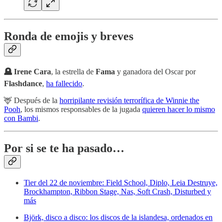
Ronda de emojis y breves
🪦 Irene Cara
, la estrella de
Fama
y ganadora del Oscar por
Flashdance
,
ha fallecido
.
🦌 Después de la
horripilante revisión terrorífica de Winnie the
Pooh
, los mismos responsables de la jugada
quieren hacer lo mismo
con Bambi
.
Por si se te ha pasado…
Tier del 22 de noviembre: Field School, Diplo, Leia Destruye,
Brockhampton, Ribbon Stage, Nas, Soft Crash, Disturbed y
más
Björk, disco a disco: los discos de la islandesa, ordenados en