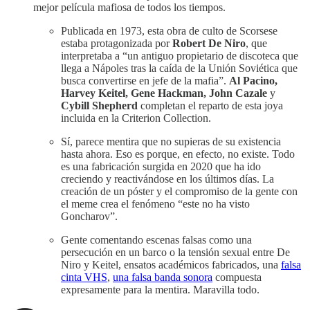
mejor película mafiosa de todos los tiempos.
Publicada en 1973, esta obra de culto de Scorsese
estaba protagonizada por
Robert De Niro
, que
interpretaba a “un antiguo propietario de discoteca que
llega a Nápoles tras la caída de la Unión Soviética que
busca convertirse en jefe de la mafia”.
Al Pacino,
Harvey Keitel, Gene Hackman, John Cazale
y
Cybill Shepherd
completan el reparto de esta joya
incluida en la Criterion Collection.
Sí, parece mentira que no supieras de su existencia
hasta ahora. Eso es porque, en efecto, no existe. Todo
es una fabricación surgida en 2020 que ha ido
creciendo y reactivándose en los últimos días. La
creación de un póster y el compromiso de la gente con
el meme crea el fenómeno “este no ha visto
Goncharov”.
Gente comentando escenas falsas como una
persecución en un barco o la tensión sexual entre De
Niro y Keitel, ensatos académicos fabricados, una
falsa
cinta VHS
,
una falsa banda sonora
compuesta
expresamente para la mentira. Maravilla todo.