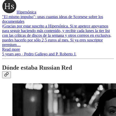
Hipersónica
"El mismo impulso": unas cuantas ideas de Scorsese sobre los
documentales
(Gracias por estar suscrito a Hipersónica. Si te apetece apoyarnos
para seguir haciendo más contenido, y recibir cada lunes la tier list
con las críticas de discos de la semana y otros correos en exclusiva,
puedes hacerlo por sólo 2,5 euros al mes. Si ya eres suscriptor
premium…
Read more
5 years ago · Pedro Gallego and P. Roberto J.
Dónde estaba Russian Red