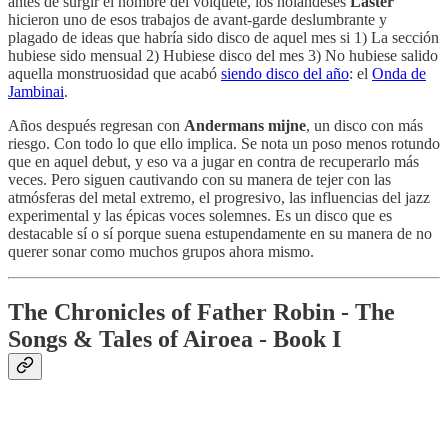
antes de surgir el nombre del volquete, los holandeses
Laster
hicieron uno de esos trabajos de avant-garde deslumbrante y
plagado de ideas que habría sido disco de aquel mes si 1) La sección
hubiese sido mensual 2) Hubiese disco del mes 3) No hubiese salido
aquella monstruosidad que acabó
siendo disco del año
: el
Onda de
Jambinai
.
Años después regresan con
Andermans mijne
, un disco con más
riesgo. Con todo lo que ello implica. Se nota un poso menos rotundo
que en aquel debut, y eso va a jugar en contra de recuperarlo más
veces. Pero siguen cautivando con su manera de tejer con las
atmósferas del metal extremo, el progresivo, las influencias del jazz
experimental y las épicas voces solemnes. Es un disco que es
destacable sí o sí porque suena estupendamente en su manera de no
querer sonar como muchos grupos ahora mismo.
The Chronicles of Father Robin - The
Songs & Tales of Airoea - Book I