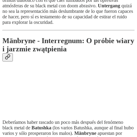
brindis diabólico con el que caer tumbados por las opresivas
atmósferas de su black metal con doom abrasivo.
Untergang
quizá
no sea la representación más deslumbrante de lo que fueron capaces
de hacer, pero sí es testamento de su capacidad de estirar el ruido
para explorar la oscuridad.
Mānbryne - Interregnum: O próbie wiary
i jarzmie zwątpienia
Deberíamos haber rascado un poco más después del fenómeno
black metal de
Batushka
(los varios Batushka, aunque al final hubo
varios y sólo prosperaron los malos).
Mānbryne
apuestan por