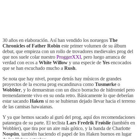
30 años en elaboración. Así han vendido los noruegos
The
Chronicles of Father Robin
este primer volumen de su álbum
debut, que empieza con un rollo de trovadores medievales prog del
que nos suele colar nuestro
ProggerXXI
, pero luego arranca de
verdad con ecos a
White Willow
y una especie de
Yes
encocados
que se han escuchado mucho a
Rush
.
Se nota que hay nivel, porque detrás hay músicos de grandes
proyectos de la escena prog escandinava como
Tusmørke
o
Wobbler
, y lo demuestran con un disco borracho de hidromiel pero
tremendamente vivo en su onda retro. Básicamente lo que deberían
estar sacando
Haken
si no se hubieran dejado llevar hacia el terreno
de las camisas hawaianas.
Y ya que hemos sacado al gurú del prog, aquí dos recomendaciones
patanegra de su parte. El teclista
Lars Fredrik Frøislie
(también en
Wobbler), que tira por un aire más gótico, y la banda de Charlotte
Nospūn
, también haciendo el papel de los Haken buenos en lugar