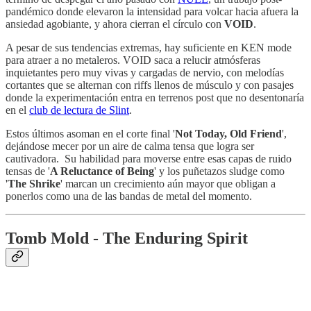
pandémico donde elevaron la intensidad para volcar hacia afuera la
ansiedad agobiante, y ahora cierran el círculo con
VOID
.
A pesar de sus tendencias extremas, hay suficiente en KEN mode
para atraer a no metaleros. VOID saca a relucir atmósferas
inquietantes pero muy vivas y cargadas de nervio, con melodías
cortantes que se alternan con riffs llenos de músculo y con pasajes
donde la experimentación entra en terrenos post que no desentonaría
en el
club de lectura de Slint
.
Estos últimos asoman en el corte final '
Not Today, Old Friend
',
dejándose mecer por un aire de calma tensa que logra ser
cautivadora. Su habilidad para moverse entre esas capas de ruido
tensas de '
A Reluctance of Being
' y los puñetazos sludge como
'
The Shrike
' marcan un crecimiento aún mayor que obligan a
ponerlos como una de las bandas de metal del momento.
Tomb Mold - The Enduring Spirit