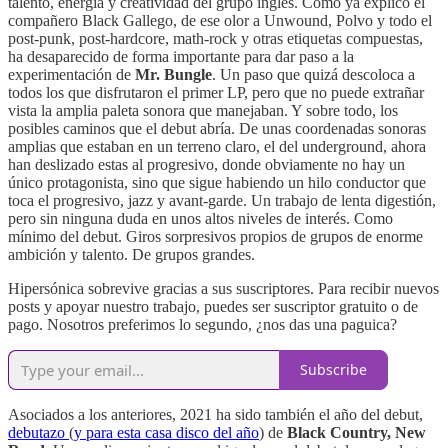
talento, energía y creatividad del grupo inglés. Como ya explicó el
compañero Black Gallego, de ese olor a Unwound, Polvo y todo el
post-punk, post-hardcore, math-rock y otras etiquetas compuestas,
ha desaparecido de forma importante para dar paso a la
experimentación de
Mr. Bungle
. Un paso que quizá descoloca a
todos los que disfrutaron el primer LP, pero que no puede extrañar
vista la amplia paleta sonora que manejaban. Y sobre todo, los
posibles caminos que el debut abría. De unas coordenadas sonoras
amplias que estaban en un terreno claro, el del underground, ahora
han deslizado estas al progresivo, donde obviamente no hay un
único protagonista, sino que sigue habiendo un hilo conductor que
toca el progresivo, jazz y avant-garde. Un trabajo de lenta digestión,
pero sin ninguna duda en unos altos niveles de interés. Como
mínimo del debut. Giros sorpresivos propios de grupos de enorme
ambición y talento. De grupos grandes.
Hipersónica sobrevive gracias a sus suscriptores. Para recibir nuevos
posts y apoyar nuestro trabajo, puedes ser suscriptor gratuito o de
pago. Nosotros preferimos lo segundo, ¿nos das una paguica?
Subscribe
Asociados a los anteriores, 2021 ha sido también el año del debut,
debutazo
(
y para esta casa disco del año
) de
Black Country, New