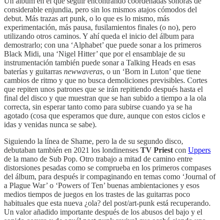
Un álbum en el que seguir encontrando coordenadas sonoras de
considerable enjundia, pero sin los mismos atajos cómodos del
debut. Más trazas art punk, o lo que es lo mismo, más
experimentación, más pausa, fusilamientos finales (o no), pero
utilizando otros caminos. Y ahí queda el inicio del álbum para
demostrarlo; con una ‘Alphabet’ que puede sonar a los primeros
Black Midi, una ‘Nigel Hitter’ que por el ensamblaje de su
instrumentación también puede sonar a Talking Heads en esas
baterías y guitarras
newwaveras
, o un ‘Born in Luton’ que tiene
cambios de ritmo y que no busca demoliciones previsibles. Cortes
que repiten unos patrones que se irán repitiendo después hasta el
final del disco y que muestran que se han subido a tiempo a la ola
correcta, sin esperar tanto como para subirse cuando ya se ha
agotado (cosa que esperamos que dure, aunque con estos ciclos e
idas y venidas nunca se sabe).
Siguiendo la línea de Shame, pero la de su segundo disco,
debutaban también en 2021 los londinenses
TV Priest
con
Uppers
de la mano de Sub Pop. Otro trabajo a mitad de camino entre
distorsiones pesadas como se comprueba en los primeros compases
del álbum, para después ir compaginando en temas como ‘Journal of
a Plague War’ o ‘Powers of Ten’ buenas ambientaciones y esos
medios tiempos de juegos en los trastes de las guitarras poco
habituales que esta nueva ¿ola? del post/art-punk está recuperando.
Un valor añadido importante después de los abusos del bajo y el