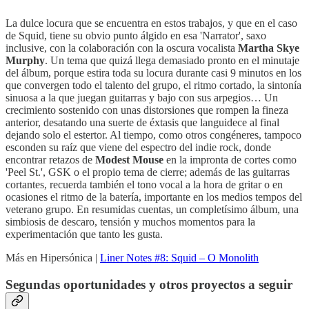
La dulce locura que se encuentra en estos trabajos, y que en el caso
de Squid, tiene su obvio punto álgido en esa 'Narrator', saxo
inclusive, con la colaboración con la oscura vocalista
Martha Skye
Murphy
. Un tema que quizá llega demasiado pronto en el minutaje
del álbum, porque estira toda su locura durante casi 9 minutos en los
que convergen todo el talento del grupo, el ritmo cortado, la sintonía
sinuosa a la que juegan guitarras y bajo con sus arpegios… Un
crecimiento sostenido con unas distorsiones que rompen la fineza
anterior, desatando una suerte de éxtasis que languidece al final
dejando solo el estertor. Al tiempo, como otros congéneres, tampoco
esconden su raíz que viene del espectro del indie rock, donde
encontrar retazos de
Modest Mouse
en la impronta de cortes como
'Peel St.', GSK o el propio tema de cierre; además de las guitarras
cortantes, recuerda también el tono vocal a la hora de gritar o en
ocasiones el ritmo de la batería, importante en los medios tempos del
veterano grupo. En resumidas cuentas, un completísimo álbum, una
simbiosis de descaro, tensión y muchos momentos para la
experimentación que tanto les gusta.
Más en Hipersónica |
Liner Notes #8: Squid – O Monolith
Segundas oportunidades y otros proyectos a seguir