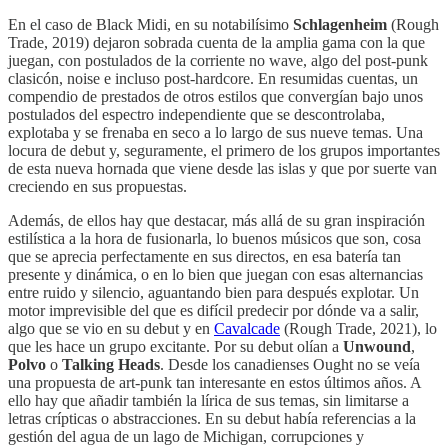
En el caso de Black Midi, en su notabilísimo
Schlagenheim
(Rough
Trade, 2019) dejaron sobrada cuenta de la amplia gama con la que
juegan, con postulados de la corriente no wave, algo del post-punk
clasicón, noise e incluso post-hardcore. En resumidas cuentas, un
compendio de prestados de otros estilos que convergían bajo unos
postulados del espectro independiente que se descontrolaba,
explotaba y se frenaba en seco a lo largo de sus nueve temas. Una
locura de debut y, seguramente, el primero de los grupos importantes
de esta nueva hornada que viene desde las islas y que por suerte van
creciendo en sus propuestas.
Además, de ellos hay que destacar, más allá de su gran inspiración
estilística a la hora de fusionarla, lo buenos músicos que son, cosa
que se aprecia perfectamente en sus directos, en esa batería tan
presente y dinámica, o en lo bien que juegan con esas alternancias
entre ruido y silencio, aguantando bien para después explotar. Un
motor imprevisible del que es difícil predecir por dónde va a salir,
algo que se vio en su debut y en
Cavalcade
(Rough Trade, 2021), lo
que les hace un grupo excitante. Por su debut olían a
Unwound
,
Polvo
o
Talking Heads
. Desde los canadienses Ought no se veía
una propuesta de art-punk tan interesante en estos últimos años. A
ello hay que añadir también la lírica de sus temas, sin limitarse a
letras crípticas o abstracciones. En su debut había referencias a la
gestión del agua de un lago de Michigan, corrupciones y