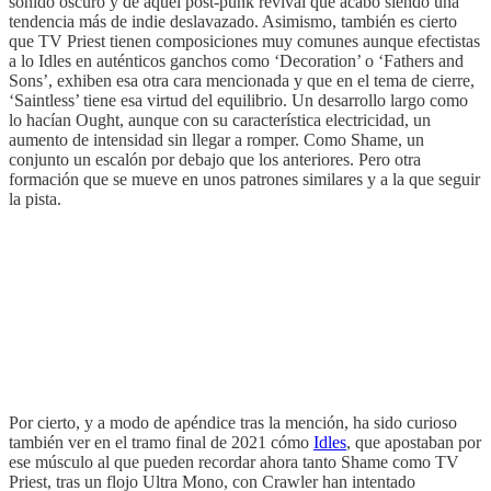
sonido oscuro y de aquél post-punk revival que acabó siendo una
tendencia más de indie deslavazado. Asimismo, también es cierto
que TV Priest tienen composiciones muy comunes aunque efectistas
a lo Idles en auténticos ganchos como ‘Decoration’ o ‘Fathers and
Sons’, exhiben esa otra cara mencionada y que en el tema de cierre,
‘Saintless’ tiene esa virtud del equilibrio. Un desarrollo largo como
lo hacían Ought, aunque con su característica electricidad, un
aumento de intensidad sin llegar a romper. Como Shame, un
conjunto un escalón por debajo que los anteriores. Pero otra
formación que se mueve en unos patrones similares y a la que seguir
la pista.
Por cierto, y a modo de apéndice tras la mención, ha sido curioso
también ver en el tramo final de 2021 cómo
Idles
, que apostaban por
ese músculo al que pueden recordar ahora tanto Shame como TV
Priest, tras un flojo Ultra Mono, con Crawler han intentado