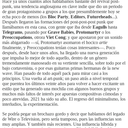
Hace ya unos cuantos años hablábamos bastante del revival post-
punk, una tendencia anglosajona en clave indie que dio un periodo
de gran protagonismo a grupos a los que presumiblemente hoy se
echa poco de menos (los
Bloc Party
,
Editors
,
Futureheads
...).
Después llegaron las formaciones del post-post-post punk que
llamábamos en esta casa, con gente que iba desde
Eagulls
hasta
Telegrams
, pasando por
Grave Babies
,
Protomartyr
o los
Preoccupations
, otrora
Viet Cong
; y que apostaron por un sonido
más abigarrado —sí, Protomartyr asomaron el hocico
artie
finalmente, y Preoccupations tenían cosas interesantes—. Poco
después, desde hace unos años, ha llegado una nueva generación
que impulsa lo mejor de todo aquello, dentro de un género
tremendamente manoseado en su vertiente sencilla, sobre todo por el
bajo cortavenista, o por esas guitarras primas hermanas de la new
wave. Han pasado de todo aquél pack para mirar casi a los
principios. Una vuelta al art-punk; un paso atrás a nivel temporal
que puentea los últimos veinte años para volver a hacer excitante un
estilo que ha generado una mochila con algunos buenos grupos y
muchos más faltos de interés por apuestas compositivas cómodas y
poco atrevidas. 2021 ha sido su año. El regreso del minimalismo, los
interludios, la experimentación.
Se podría pegar un brochazo gordo y decir que hablamos del legado
de Wire o Television, pero sería tramposo, pues las influencias son
muy amplias. Y también más recientes. Una influencia híbrida y