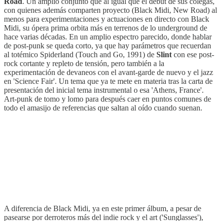
Road
. Un amplio conjunto que al igual que el debut de sus colegas,
con quienes además comparten proyecto (Black Midi, New Road) al
menos para experimentaciones y actuaciones en directo con Black
Midi, su ópera prima orbita más en terrenos de lo underground de
hace varias décadas. En un amplio espectro parecido, donde hablar
de post-punk se queda corto, ya que hay parámetros que recuerdan
al totémico Spiderland (Touch and Go, 1991) de
Slint
con ese post-
rock cortante y repleto de tensión, pero también a la
experimentación de devaneos con el avant-garde de nuevo y el jazz
en 'Science Fair'. Un tema que ya te mete en materia tras la carta de
presentación del inicial tema instrumental o esa 'Athens, France'.
Art-punk de tomo y lomo para después caer en puntos comunes de
todo el amasijo de referencias que saltan al oído cuando suenan.
A diferencia de Black Midi, ya en este primer álbum, a pesar de
pasearse por derroteros más del indie rock y el art ('Sunglasses'),