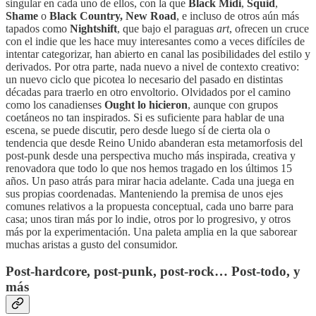
singular en cada uno de ellos, con la que
Black Midi
,
Squid
,
Shame
o
Black Country, New Road
, e incluso de otros aún más
tapados como
Nightshift
, que bajo el paraguas
art
, ofrecen un cruce
con el indie que les hace muy interesantes como a veces difíciles de
intentar categorizar, han abierto en canal las posibilidades del estilo y
derivados. Por otra parte, nada nuevo a nivel de contexto creativo:
un nuevo ciclo que picotea lo necesario del pasado en distintas
décadas para traerlo en otro envoltorio. Olvidados por el camino
como los canadienses
Ought lo hicieron
, aunque con grupos
coetáneos no tan inspirados. Si es suficiente para hablar de una
escena, se puede discutir, pero desde luego sí de cierta ola o
tendencia que desde Reino Unido abanderan esta metamorfosis del
post-punk desde una perspectiva mucho más inspirada, creativa y
renovadora que todo lo que nos hemos tragado en los últimos 15
años. Un paso atrás para mirar hacia adelante. Cada una juega en
sus propias coordenadas. Manteniendo la premisa de unos ejes
comunes relativos a la propuesta conceptual, cada uno barre para
casa; unos tiran más por lo indie, otros por lo progresivo, y otros
más por la experimentación. Una paleta amplia en la que saborear
muchas aristas a gusto del consumidor.
Post-hardcore, post-punk, post-rock… Post-todo, y
más