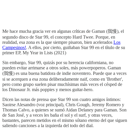
Me hace mucha gracia ver en algunas críticas de Gaman (我慢), el
segundo disco de Star 99, el concepto Hard Twee. Porque, en
realidad, esa zona es la que siempre pisaron, bien acelerados
Los
Campesinos!
. A ellos, por cierto, guiñaban Star 99 en el título de su
primer EP, My Year in Lists (2021)
Sin embargo, Star 99, quizás por su herencia californiana, no
pueden evitar arrimarse a otros soles, más powerpoperos. Gaman
(我慢) es una buena batidora de indie noventero. Puede que a veces
si se acerquen a esa zona deliberadamente naif, como en 'Brother',
pero como grupo suelen pisar muchísimas más veces el césped de
los Dinosaur Jr. más poppies y menos guitar-hero.
Dicen las notas de prensa que Star 99 son cuatro amigos íntimos:
Saoirse Alesandro (voz principal), Chris Gough, Jeremy Romero y
Thomas Calvo, a quienes se sumó Aidan Delaney para Gaman. Son
de San José, y a veces les baña el sol y el surf, y otras veces,
bastantes, parecen metidos en el mismo sótano eterno del que siguen
saliendo canciones a la izquierda del todo del dial.