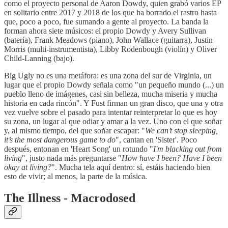
como el proyecto personal de Aaron Dowdy, quien grabó varios EP
en solitario entre 2017 y 2018 de los que ha borrado el rastro hasta
que, poco a poco, fue sumando a gente al proyecto. La banda la
forman ahora siete músicos: el propio Dowdy y Avery Sullivan
(batería), Frank Meadows (piano), John Wallace (guitarra), Justin
Morris (multi-instrumentista), Libby Rodenbough (violín) y Oliver
Child-Lanning (bajo).
Big Ugly no es una metáfora: es una zona del sur de Virginia, un
lugar que el propio Dowdy señala como "un pequeño mundo (...) un
pueblo lleno de imágenes, casi sin belleza, mucha miseria y mucha
historia en cada rincón". Y Fust firman un gran disco, que una y otra
vez vuelve sobre el pasado para intentar reinterpretar lo que es hoy
su zona, un lugar al que odiar y amar a la vez. Uno con el que soñar
y, al mismo tiempo, del que soñar escapar: "
We can’t stop sleeping,
it’s the most dangerous game to do
", cantan en 'Sister'. Poco
después, entonan en 'Heart Song' un rotundo "
I'm blacking out from
living
", justo nada más preguntarse "
How have I been? Have I been
okay at living?
". Mucha tela aquí dentro: sí, estáis haciendo bien
esto de vivir; al menos, la parte de la música.
The Illness - Macrodosed