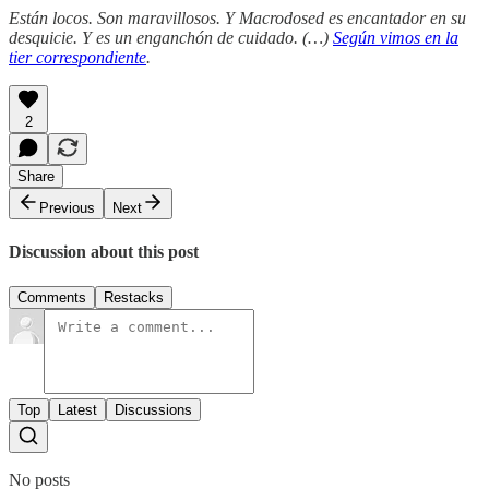
Están locos. Son maravillosos. Y Macrodosed es encantador en su
desquicie. Y es un enganchón de cuidado. (…)
Según vimos en la
tier correspondiente
.
2
Share
Previous
Next
Discussion about this post
Comments
Restacks
Top
Latest
Discussions
No posts