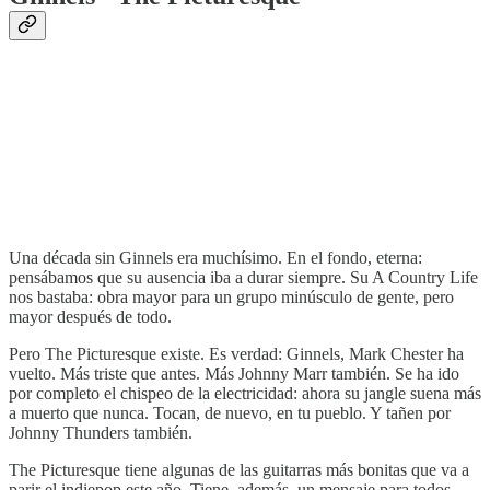
Una década sin Ginnels era muchísimo. En el fondo, eterna:
pensábamos que su ausencia iba a durar siempre. Su A Country Life
nos bastaba: obra mayor para un grupo minúsculo de gente, pero
mayor después de todo.
Pero The Picturesque existe. Es verdad: Ginnels, Mark Chester ha
vuelto. Más triste que antes. Más Johnny Marr también. Se ha ido
por completo el chispeo de la electricidad: ahora su jangle suena más
a muerto que nunca. Tocan, de nuevo, en tu pueblo. Y tañen por
Johnny Thunders también.
The Picturesque tiene algunas de las guitarras más bonitas que va a
parir el indiepop este año. Tiene, además, un mensaje para todos