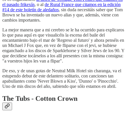
el pasado frikexín
, o al
de Rural France que citamos en la edición
#14 de este boletín de aledaños
, sin duda necesitáis saber que Tom
Brown se ha inventado un nuevo alias y que, además, viene con
cambios importantes.
La mejor manera que a mi cerebro se le ha ocurrido para explicaros
lo que pasa aquí es que visualicéis la escena del baile del
encantamiento bajo el mar de 'Regreso al futuro' y ahora penséis en
un Michael J Fox que, en vez de fliparse con el jevi, se hubiese
enganchado a los discos de Sparklehorse y Silver Jews de los 90. Y
que decidiese tocárselos a los allí presentes con la misma consigna:
"a vuestros hijos les van a flipar".
De eso, y de unas gotas de Neutral Milk Hotel sin charanga, va el
estupendo debut de este delantero solitario, con canciones tan
apabullantes como 'Never Blown a Kiss', 'Dunno' o 'Pinocchio'.
Uno de mis discos del año, sabiendo que sólo estamos en abril.
The Tubs - Cotton Crown