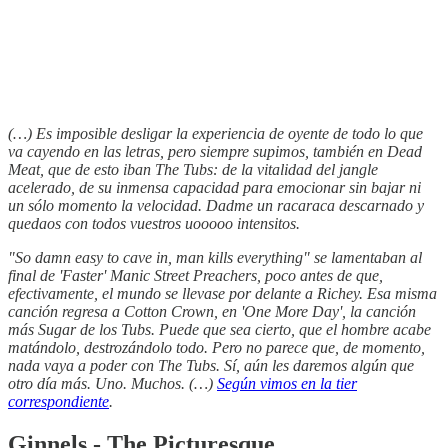
(…) Es imposible desligar la experiencia de oyente de todo lo que
va cayendo en las letras, pero siempre supimos, también en Dead
Meat, que de esto iban The Tubs: de la vitalidad del jangle
acelerado, de su inmensa capacidad para emocionar sin bajar ni
un sólo momento la velocidad. Dadme un racaraca descarnado y
quedaos con todos vuestros uooooo intensitos.
"So damn easy to cave in, man kills everything" se lamentaban al
final de 'Faster' Manic Street Preachers, poco antes de que,
efectivamente, el mundo se llevase por delante a Richey. Esa misma
canción regresa a Cotton Crown, en 'One More Day', la canción
más Sugar de los Tubs. Puede que sea cierto, que el hombre acabe
matándolo, destrozándolo todo. Pero no parece que, de momento,
nada vaya a poder con The Tubs. Sí, aún les daremos algún que
otro día más. Uno. Muchos. (…)
Según vimos en la tier
correspondiente
.
Ginnels - The Picturesque