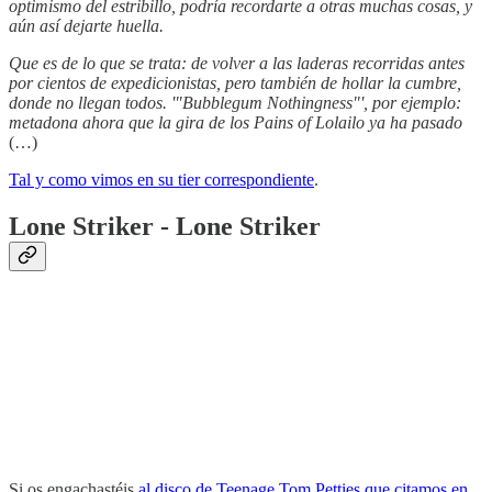
optimismo del estribillo, podría recordarte a otras muchas cosas, y
aún así dejarte huella.
Que es de lo que se trata: de volver a las laderas recorridas antes
por cientos de expedicionistas, pero también de hollar la cumbre,
donde no llegan todos. '"Bubblegum Nothingness"', por ejemplo:
metadona ahora que la gira de los Pains of Lolailo ya ha pasado
(…)
Tal y como vimos en su tier correspondiente
.
Lone Striker - Lone Striker
Si os engachastéis
al disco de Teenage Tom Petties que citamos en