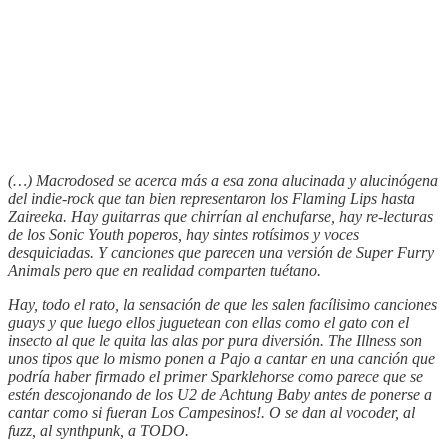
(…) Macrodosed se acerca más a esa zona alucinada y alucinógena
del indie-rock que tan bien representaron los Flaming Lips hasta
Zaireeka. Hay guitarras que chirrían al enchufarse, hay re-lecturas
de los Sonic Youth poperos, hay sintes rotísimos y voces
desquiciadas. Y canciones que parecen una versión de Super Furry
Animals pero que en realidad comparten tuétano.
Hay, todo el rato, la sensación de que les salen facílisimo canciones
guays y que luego ellos juguetean con ellas como el gato con el
insecto al que le quita las alas por pura diversión. The Illness son
unos tipos que lo mismo ponen a Pajo a cantar en una canción que
podría haber firmado el primer Sparklehorse como parece que se
estén descojonando de los U2 de Achtung Baby antes de ponerse a
cantar como si fueran Los Campesinos!. O se dan al vocoder, al
fuzz, al synthpunk, a TODO.