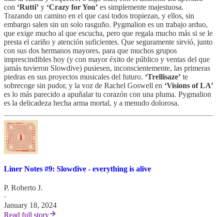
con
‘Rutti’
y
‘Crazy for You’
es simplemente majestuosa.
Trazando un camino en el que casi todos tropiezan, y ellos, sin
embargo salen sin un solo rasguño. Pygmalion es un trabajo arduo,
que exige mucho al que escucha, pero que regala mucho más si se le
presta el cariño y atención suficientes. Que seguramente sirvió, junto
con sus dos hermanos mayores, para que muchos grupos
imprescindibles hoy (y con mayor éxito de público y ventas del que
jamás tuvieron Slowdive) pusiesen, inconscientemente, las primeras
piedras en sus proyectos musicales del futuro.
‘Trellisaze’
te
sobrecoge sin pudor, y la voz de Rachel Goswell en
‘Visions of LA’
es lo más parecido a apuñalar tu corazón con una pluma. Pygmalion
es la delicadeza hecha arma mortal, y a menudo dolorosa.
Liner Notes #9: Slowdive - everything is alive
P. Roberto J.
·
January 18, 2024
Read full story