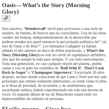
Oasis — What’s the Story (Morning
Glory)
Para muchos,
‘Wonderwall’
sirvió para acercarnos a una serie de
sonidos, de bandas, de huecos que no conocíamos. Una de las obras
cumbre del britpop, independientemente de lo aborrecible que
pudiese resultar por aquel entonces la precocinada polémica del “¿tú
eres de Oasis o de Blur?”. Los hermanos Gallagher ya habían
editado el año anterior un disco de debut mayúsculo, y
What’s the
Story (Morning Glory)
no solo les sirvió de espaldarazo definitivo,
sino que les arregló la vida para siempre. Y con todo merecimiento.
Toda una generación, en casi cualquier rincón del planeta, podría
cantar a voz en grito los estribillos de
‘Roll With It’
,
‘Don’t Look
Back in Anger’
o
‘Champagne Supernova’
. Escucharlo 30 años
después, incluso siendo consciente de que Liam y Noel son hoy más
personajes que artistas realmente interesantes, es sentir cómo el alma
se te llena de juventud, de recuerdos, y de sentimientos que,
escuchando música, habrás experimentado tan solo una decena de
veces. El segundo álbum de los de Manchester estará entre los
imprescindibles de millones de personas.