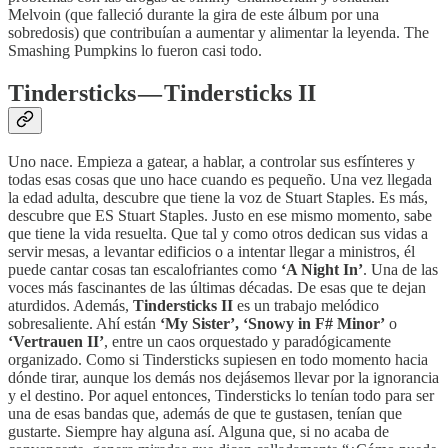
Melvoin (que falleció durante la gira de este álbum por una
sobredosis) que contribuían a aumentar y alimentar la leyenda. The
Smashing Pumpkins lo fueron casi todo.
Tindersticks — Tindersticks II
Uno nace. Empieza a gatear, a hablar, a controlar sus esfínteres y
todas esas cosas que uno hace cuando es pequeño. Una vez llegada
la edad adulta, descubre que tiene la voz de Stuart Staples. Es más,
descubre que ES Stuart Staples. Justo en ese mismo momento, sabe
que tiene la vida resuelta. Que tal y como otros dedican sus vidas a
servir mesas, a levantar edificios o a intentar llegar a ministros, él
puede cantar cosas tan escalofriantes como
‘A Night In’
. Una de las
voces más fascinantes de las últimas décadas. De esas que te dejan
aturdidos. Además,
Tindersticks II
es un trabajo melódico
sobresaliente. Ahí están
‘My Sister’, ‘Snowy in F# Minor’
o
‘Vertrauen II’
, entre un caos orquestado y paradógicamente
organizado. Como si Tindersticks supiesen en todo momento hacia
dónde tirar, aunque los demás nos dejásemos llevar por la ignorancia
y el destino. Por aquel entonces, Tindersticks lo tenían todo para ser
una de esas bandas que, además de que te gustasen, tenían que
gustarte. Siempre hay alguna así. Alguna que, si no acaba de