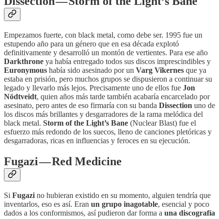
Dissection — Storm of the Light’s Bane
Empezamos fuerte, con black metal, como debe ser. 1995 fue un
estupendo año para un género que en esa década explotó
definitivamente y desarrolló un montón de vertientes. Para ese año
Darkthrone
ya había entregado todos sus discos imprescindibles y
Euronymous
había sido asesinado por un
Varg Vikernes
que ya
estaba en prisión, pero muchos grupos se dispusieron a continuar su
legado y llevarlo más lejos. Precisamente uno de ellos fue
Jon
Nödtveidt
, quien años más tarde también acabaría encarcelado por
asesinato, pero antes de eso firmaría con su banda
Dissection
uno de
los discos más brillantes y desgarradores de la rama melódica del
black metal.
Storm of the Light’s Bane
(Nuclear Blast) fue el
esfuerzo más redondo de los suecos, lleno de canciones pletóricas y
desgarradoras, ricas en influencias y feroces en su ejecución.
Fugazi — Red Medicine
Si
Fugazi
no hubieran existido en su momento, alguien tendría que
inventarlos, eso es así. Eran
un grupo inagotable
, esencial y poco
dados a los conformismos, así pudieron dar forma a
una discografía