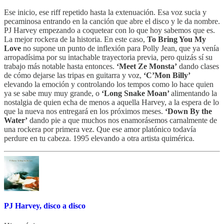
Ese inicio, ese riff repetido hasta la extenuación. Esa voz sucia y
pecaminosa entrando en la canción que abre el disco y le da nombre.
PJ Harvey empezando a coquetear con lo que hoy sabemos que es.
La mejor rockera de la historia. En este caso,
To Bring You My
Love
no supone un punto de inflexión para Polly Jean, que ya venía
arropadísima por su intachable trayectoria previa, pero quizás sí su
trabajo más notable hasta entonces.
‘Meet Ze Monsta’
dando clases
de cómo dejarse las tripas en guitarra y voz,
‘C’Mon Billy’
elevando la emoción y controlando los tempos como lo hace quien
ya se sabe muy muy grande, o
‘Long Snake Moan’
alimentando la
nostalgia de quien echa de menos a aquella Harvey, a la espera de lo
que la nueva nos entregará en los próximos meses.
‘Down By the
Water’
dando pie a que muchos nos enamorásemos carnalmente de
una rockera por primera vez. Que ese amor platónico todavía
perdure en tu cabeza. 1995 elevando a otra artista quimérica.
PJ Harvey, disco a disco