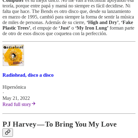
Computer
es su mejor disco. No me vais a encontrar apoyando esa
teoría, porque entre papá y mamá no siempre es fácil decidirse. Ni
falta que hace. The Bends es otro disco que, desde su lanzamiento
en marzo de 1995, cambió para siempre la forma de sentir la música
de miles de personas. Además de su cierre,
‘High and Dry’
,
‘Fake
Plastic Trees’
, el empuje de
‘Just’
o
‘My Iron Lung’
forman parte
de otro de esos discos que coquetea con la perfección.
Radiohead, disco a disco
Hipersónica
·
May 21, 2022
Read full story
PJ Harvey — To Bring You My Love