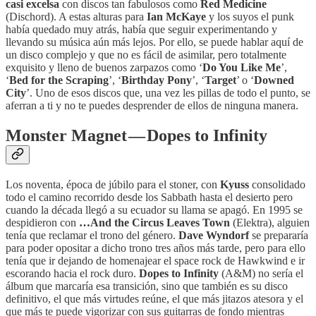
casi excelsa
con discos tan fabulosos como
Red Medicine
(Dischord). A estas alturas para
Ian McKaye
y los suyos el punk
había quedado muy atrás, había que seguir experimentando y
llevando su música aún más lejos. Por ello, se puede hablar aquí de
un disco complejo y que no es fácil de asimilar, pero totalmente
exquisito y lleno de buenos zarpazos como ‘
Do You Like Me
’,
‘
Bed for the Scraping
’, ‘
Birthday Pony
’, ‘
Target
’ o ‘
Downed
City
’. Uno de esos discos que, una vez les pillas de todo el punto, se
aferran a ti y no te puedes desprender de ellos de ninguna manera.
Monster Magnet — Dopes to Infinity
Los noventa, época de júbilo para el stoner, con
Kyuss
consolidado
todo el camino recorrido desde los Sabbath hasta el desierto pero
cuando la década llegó a su ecuador su llama se apagó. En 1995 se
despidieron con
…And the Circus Leaves Town
(Elektra), alguien
tenía que reclamar el trono del género.
Dave Wyndorf
se prepararía
para poder opositar a dicho trono tres años más tarde, pero para ello
tenía que ir dejando de homenajear el space rock de Hawkwind e ir
escorando hacia el rock duro.
Dopes to Infinity
(A&M) no sería el
álbum que marcaría esa transición, sino que también es su disco
definitivo, el que más virtudes reúne, el que más jitazos atesora y el
que más te puede vigorizar con sus guitarras de fondo mientras