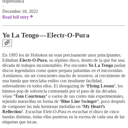
Hipersónica
·
December 18, 2022
Read full story
Yo La Tengo — Electr-O-Pura
En 1995 los de Hoboken no eran precisamente unos principiantes.
Editaban
Electr-O-Pura
, su séptimo disco, dentro de la que fue una
década de trabajos incontestables. Por encontes
Yo La Tengo
parían
discos legendarios como quien prepara palomitas en el microondas.
Asistíamos, sin ser conscientes mucho de nosotros, al crecimiento de
una banda que mezclaba estilos con insultante facilidad,
sobresaliento en todos ellos. El shoegazing de
‘Flying Lesson’
, los
himnos pop de solvencia contrastada por el paso de las décadas,
véase
‘Tom Courtenay’
o varios de sus cortes más experimentales,
tejiendo maravillas en forma de
‘Blue Line Swinger’
, poco después
de componer las más hermosas melodías en
‘My Heart’s
Reflection’
. Escuchar Eletr-O-Pura es escuchar el disco de cinco
bandas distintas, todas ellas punteras en la escena de cada una de las
etiquetas que tocan.