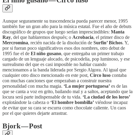
El niño gusano — Circo luso
Aunque seguramente su trascendencia pueda parecer menor, 1995
también fue un gran año para la música estatal. Fue el año de debuts
discográfico de grupos que luego serían imprescindibles:
Manta
Ray
, del que hablaremos después; o
Acrobacia
, el primer disco de
Mercromina
, recién nacida de la disolución de
Surfin’ Bichos
. Y,
por si fueran poco significativos esos dos nombres, otro debut de
1995 fue el de
El niño gusano
, que entregaba un primer trabajo
cargado de un lenguaje alocado, de psicodelia, pop luminoso, y ese
surrealismo del que es casi imposible no hablar cuando
mencionamos a la banda liderada por Sergio Algora. Al igual que
cualquier otro disco mencionado en este post,
Circo luso
contaba
con muchas canciones que empezaban a construir nuestra
personalidad con mucha magia.
‘La mujer portuguesa’
es de las
que se canta a voz en grito, bailando mal y a saltos, aceptando que la
locura será parte indispensable de tu vida.
‘La ciudad de los loros’
explotándote la cabeza o
‘El hombre bombilla’
viéndose incapaz
de evitar que su cara se escurra como chocolate caliente. Un caos
por el que quieres dejarte arrastrar.
Bjork — Post