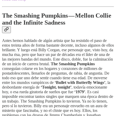
The Smashing Pumpkins — Mellon Collie
and the Infinite Sadness
Antes hemos hablado de algún artista que ha resistido el paso de
estos treinta años de forma bastante decente, incluso algunos de ellos
brillante. Y luego está Billy Corgan, ese personaje que, visto hoy, da
mucha risa, pero que hace un par de décadas era el líder de una de
las mejores bandas del mundo. Este disco, doble, fue la culminación
de un inicio de carrera brutal.
The Smashing Pumpkins
conseguían colarse en los hogares y corazones de millones de
postadolescentes, llenarlos de preguntas, de rabia, de angustia. De
todo eso que uno debe sentir cuando tiene esa edad. De moverse
entre los mundos vampíricos de
‘Bullet with Butterfly Wings’
, la
desbordante energía de
‘Tonight, tonight’
, todavía emocionante
hoy, o esa rueda giratoria de sueños que fue
‘1979’
. Es casi
imposible encontrar tantos singles que marquen una época dentro de
un trabajo. The Smashing Pumpkins lo tuvieron. Ya no lo tienen,
pero sí lo tuvieron. Billy era un personaje envuelto en un aura de
misterio que fascinaba, y no el chiste que es hoy. Ellos, los
problemas con las drogas de Jimmy Chamberlain y Jonathan