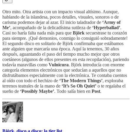
Otro mito. Otra artista con un impacto visual altísimo. Aunque,
hablando de la islandesa, pocos detalles, visuales, sonoros o de
carisma podemos dejar al azar. El inicio taladrador de
‘Army of
Me’
, acompañado de la delicadísima sutileza de
‘Hyperballad’
.
Casi no haría falta nada más para que
Björk
secuestrase tu corazón
para siempre. ¡Qué demonios, conmigo lo consiguió sobradamente!
El segundo disco en solitario de Björk confirmaba que estábamos
ante alguien que marcaría una época. Aquí la tenemos, 30 años
después, aguantando el paso del tiempo mucho mejor que otros
coetáneos (algunos de ellos presentes en esta recopilación), pariendo
todavía maravillas como
Vulnicura
. Björk introducía con enorme
categoría elementos electrónicos que seducían a aquellos que no
disfrutábamos especialmente con la electrónica. Te contaba cuentos
al oído con todo el hechizo de
‘The Modern Things’
, exploraba
terrenos teatrales de la mano de
‘It’s So Oh Quiet’
o te regalaba el
sueño de
‘Possibly Maybe’
. Todo salía bien en
Post
.
Björk, disco a disco: la tier list