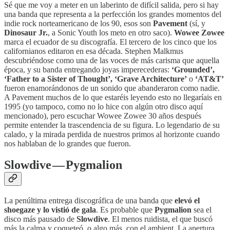
Sé que me voy a meter en un laberinto de difícil salida, pero si hay
una banda que representa a la perfección los grandes momentos del
indie rock norteamericano de los 90, esos son
Pavement
(sí, y
Dinosaur Jr.
, a Sonic Youth los meto en otro saco).
Wowee Zowee
marca el ecuador de su discografía. El tercero de los cinco que los
californianos editaron en esa década. Stephen Malkmus
descubriéndose como una de las voces de más carisma que aquella
época, y su banda entregando joyas imperecederas:
‘Grounded’,
‘Father to a Sister of Thought’, ‘Grave Architecture’
o
‘AT&T’
fueron enamorándonos de un sonido que abanderaron como nadie.
A Pavement muchos de lo que estaréis leyendo esto no llegaríais en
1995 (yo tampoco, como no lo hice con algún otro disco aquí
mencionado), pero escuchar Wowee Zowee 30 años después
permite entender la trascendencia de su figura. Lo legendario de su
calado, y la mirada perdida de nuestros primos al horizonte cuando
nos hablaban de lo grandes que fueron.
Slowdive — Pygmalion
La penúltima entrega discográfica de una banda que
elevó el
shoegaze y lo vistió de gala
. Es probable que
Pygmalion
sea el
disco más pausado de
Slowdive
. El menos ruidista, el que buscó
más la calma y coqueteó, o algo más, con el ambient. La apertura