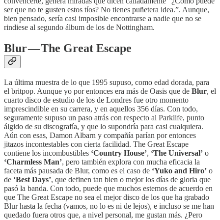
convencerte, genera miradas que dicen calladamente “¿Cómo puede
ser que no te gusten estos tíos? No tienes puñetera idea.”. Aunque,
bien pensado, sería casi imposible encontrarse a nadie que no se
rindiese al segundo álbum de los de Nottingham.
Blur — The Great Escape
La última muestra de lo que 1995 supuso, como edad dorada, para
el britpop. Aunque yo por entonces era más de Oasis que de
Blur
, el
cuarto disco de estudio de los de Londres fue otro momento
imprescindible en su carrera, y en aquellos 356 días. Con todo,
seguramente supuso un paso atrás con respecto al Parklife, punto
álgido de su discografía, y que lo supondría para casi cualquiera.
Aún con esas, Damon Albarn y compañía parían por entonces
jitazos incontestables con cierta facilidad. The Great Escape
contiene los incombustibles
‘Country House’
,
‘The Universal’
o
‘Charmless Man’
, pero también explora con mucha eficacia la
faceta más pausada de Blur, como es el caso de
‘Yuko and Hiro’
o
de
‘Best Days’
, que definen tan bien o mejor los días de gloria que
pasó la banda. Con todo, puede que muchos estemos de acuerdo en
que The Great Escape no sea el mejor disco de los que ha grabado
Blur hasta la fecha (vamos, no lo es ni de lejos), e incluso se me han
quedado fuera otros que, a nivel personal, me gustan más. ¿Pero