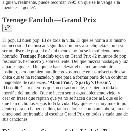
alguien, realmente, puede recordar 1995 sin que se le venga a la
mente esta gente?.
Teenage Fanclub — Grand Prix
El pop. El buen pop. El de toda la vida. El que se honra a sí mismo
sin necesidad de buscar segundos nombres a su etiqueta. Como si
ser un disco de pop, ni más ni menos, no fuese lo suficientemente
honrado.
Teenage Fanclub
tejen en Grand Prix 42 minutos de pop
fascinante, hechicero y sobresaliente. Del que mezcla nostalgia y luz
a partes iguales. Del que te hace elevar el enamoramiento de
instituto, pero también hundirte gozosamente en las miserias de esa
chica que te ha rechazado, y que pasa a formar parte de un conjunto
inagotable de calabazas.
‘About You’, ‘Sparky’s Dream’,
‘Discolite’
… recuerdos que, necesariamente, despiertan toda la
morriña del mundo. Que te hacen sentir agradablemente viejo, y
caer en frases que repitan que ya no se hacen discos así, que es lo
que han dicho los viejos toda la vida. Hay que estar muy muerto por
dentro para no haber sentido, tanto entonces como aún ahora, un clic
emocional irrefrenable al escuhar Grand Prix en todas y cada una de
sus canciones.