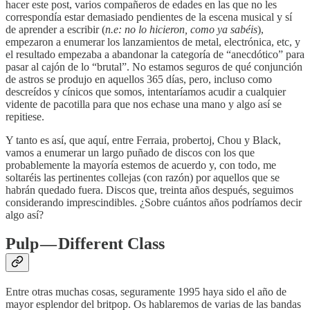
hacer este post, varios compañeros de edades en las que no les
correspondía estar demasiado pendientes de la escena musical y sí
de aprender a escribir (
n.e: no lo hicieron, como ya sabéis
),
empezaron a enumerar los lanzamientos de metal, electrónica, etc, y
el resultado empezaba a abandonar la categoría de “anecdótico” para
pasar al cajón de lo “brutal”. No estamos seguros de qué conjunción
de astros se produjo en aquellos 365 días, pero, incluso como
descreídos y cínicos que somos, intentaríamos acudir a cualquier
vidente de pacotilla para que nos echase una mano y algo así se
repitiese.
Y tanto es así, que aquí, entre Ferraia, probertoj, Chou y Black,
vamos a enumerar un largo puñado de discos con los que
probablemente la mayoría estemos de acuerdo y, con todo, me
soltaréis las pertinentes collejas (con razón) por aquellos que se
habrán quedado fuera. Discos que, treinta años después, seguimos
considerando imprescindibles. ¿Sobre cuántos años podríamos decir
algo así?
Pulp — Different Class
Entre otras muchas cosas, seguramente 1995 haya sido el año de
mayor esplendor del britpop. Os hablaremos de varias de las bandas