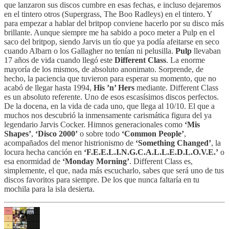
que lanzaron sus discos cumbre en esas fechas, e incluso dejaremos
en el tintero otros (Supergrass, The Boo Radleys) en el tintero. Y
para empezar a hablar del britpop conviene hacerlo por su disco más
brillante. Aunque siempre me ha sabido a poco meter a Pulp en el
saco del britpop, siendo Jarvis un tío que ya podía afeitarse en seco
cuando Albarn o los Gallagher no tenían ni pelusilla.
Pulp
llevaban
17 años de vida cuando llegó este
Different Class
. La enorme
mayoría de los mismos, de absoluto anonimato. Sorprende, de
hecho, la paciencia que tuvieron para esperar su momento, que no
acabó de llegar hasta 1994,
His ’n’ Hers
mediante. Different Class
es un absoluto referente. Uno de esos escasísimos discos perfectos.
De la docena, en la vida de cada uno, que llega al 10/10. El que a
muchos nos descubrió la inmensamente carismática figura del ya
legendario Jarvis Cocker. Himnos generacionales como
‘Mis
Shapes’
,
‘Disco 2000’
o sobre todo
‘Common People’
,
acompañados del menor histrionismo de
‘Something Changed’
, la
locura hecha canción en
‘F.E.E.L.I.N.G.C.A.L.L.E.D.L.O.V.E.’
o
esa enormidad de
‘Monday Morning’
. Different Class es,
simplemente, el que, nada más escucharlo, sabes que será uno de tus
discos favoritos para siempre. De los que nunca faltaría en tu
mochila para la isla desierta.