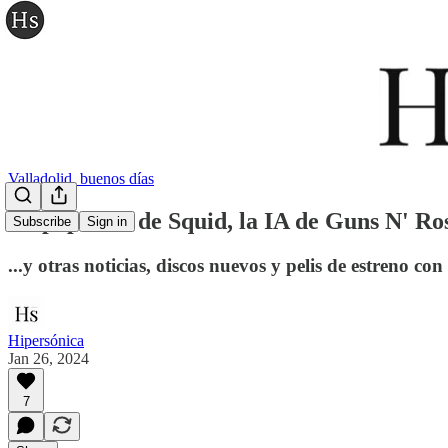
Valladolid, buenos días
La papelera de Squid, la IA de Guns N' Rose
Subscribe
Sign in
...y otras noticias, discos nuevos y pelis de estreno con
Hipersónica
Jan 26, 2024
7