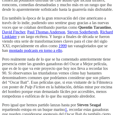
comercial podíamos disfrutar de cine adulto que incluía thrillers,
romcoms, comedias desmadradas y mucho más en un rango que iba
desde lo aparentemente sofisticado hasta la guarrería más disfrutable.
Era también la época de la gran renovación del cine americano a
través de lo indie, pudiendo uno sentirse guay gracias a las nuevas
voces que se colaban derribando puertas como
Quentin Tarantino
,
David Fincher
,
Paul Thomas Anderson
,
Steven Soderbergh
,
Richard
Linklater
y un largo etcétera. Y luego a finales de década se fueron
viendo otra serie de transformaciones claves para el cine del siglo
XXI, especialmente en años como
1999
tan vanagloriados que se
han
montado podcasts en torno a ello
.
Pero realmente nada de lo que se ha comentado anteriormente tiene
presencia entre las grandes ganadoras del Oscar a Mejor película,
que es de lo que va este proyecto que hoy nos lleva a recordar los
90. Si observamos las triunfadoras vemos cómo hay bastantes
denominadores comunes que podríamos considerar que son pilares
del “Oscar Bait”. Esas películas que, si eras visitante de la Filmoteca
con poster de
Pulp Fiction
en la habitación, debías mirar por encima
del hombro porque eran demasiado fáciles por accesibles, menos
rompedoras o eufóricas de lo que iba surgiendo alrededor.
Pero igual que hemos partido lanzas hasta por
Steven Seagal
repartiendo estopa en un buque marino
1
, recordar estas ganadoras
que pueden considerarse apoteosis del Oscar Bait da también cierto