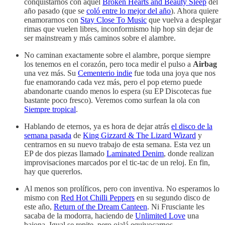
conquistarnos con aquel
Broken Hearts and Beauty Sleep
del
año pasado (que se
coló entre lo mejor del año
). Ahora quiere
enamorarnos con
Stay Close To Music
que vuelva a desplegar
rimas que vuelen libres, inconformismo hip hop sin dejar de
ser mainstream y más caminos sobre el alambre.
No caminan exactamente sobre el alambre, porque siempre
los tenemos en el corazón, pero toca medir el pulso a
Airbag
una vez más. Su
Cementerio indie
fue toda una joya que nos
fue enamorando cada vez más, pero el pop eterno puede
abandonarte cuando menos lo espera (su EP Discotecas fue
bastante poco fresco). Veremos como surfean la ola con
Siempre tropical
.
Hablando de eternos, ya es hora de dejar atrás
el disco de la
semana pasada
de
King Gizzard & The Lizard Wizard
y
centrarnos en su nuevo trabajo de esta semana. Esta vez un
EP de dos piezas llamado
Laminated Denim
, donde realizan
improvisaciones marcados por el tic-tac de un reloj. En fin,
hay que quererlos.
Al menos son prolíficos, pero con inventiva. No esperamos lo
mismo con
Red Hot Chilli Peppers
en su segundo disco de
este año,
Return of the Dream Canteen
. Ni Frusciante les
sacaba de la modorra, haciendo de
Unlimited Love
una
bajona. Igual se repite, pero ojalá equivocarnos.