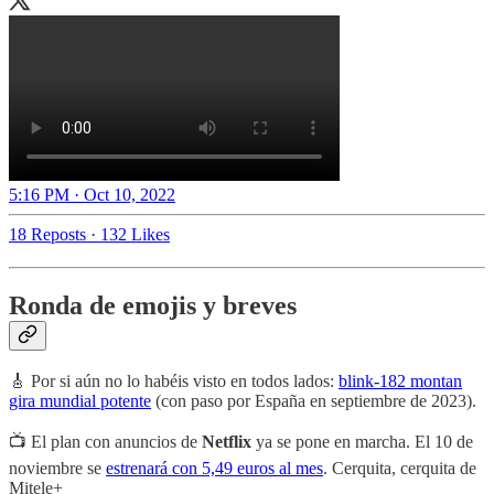
5:16 PM · Oct 10, 2022
18 Reposts
·
132 Likes
Ronda de emojis y breves
🎸 Por si aún no lo habéis visto en todos lados:
blink-182 montan
gira mundial potente
(con paso por España en septiembre de 2023).
📺 El plan con anuncios de
Netflix
ya se pone en marcha. El 10 de
noviembre se
estrenará con 5,49 euros al mes
. Cerquita, cerquita de
Mitele+