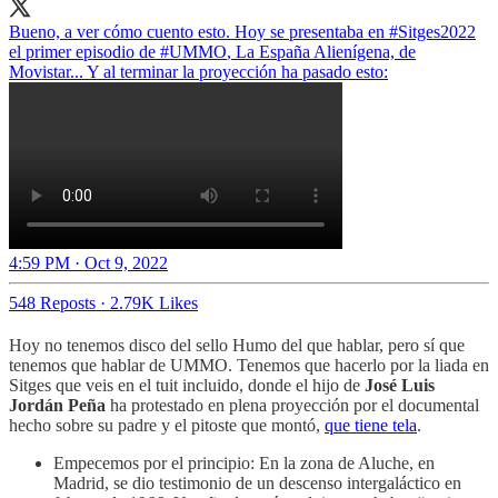
Bueno, a ver cómo cuento esto. Hoy se presentaba en
#Sitges2022
el primer episodio de
#UMMO
, La España Alienígena, de
Movistar... Y al terminar la proyección ha pasado esto:
4:59 PM · Oct 9, 2022
548 Reposts
·
2.79K Likes
Hoy no tenemos disco del sello Humo del que hablar, pero sí que
tenemos que hablar de UMMO. Tenemos que hacerlo por la liada en
Sitges que veis en el tuit incluido, donde el hijo de
José Luis
Jordán Peña
ha protestado en plena proyección por el documental
hecho sobre su padre y el pitoste que montó,
que tiene tela
.
Empecemos por el principio: En la zona de Aluche, en
Madrid, se dio testimonio de un descenso intergaláctico en