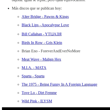
Más discos que se publican hoy:
Alter Bridge - Pawns & Kings
Black Lips - Apocalypse Love
Bill Callahan - YTI⅃AƎЯ
Birds In Row - Gris Klein
Brian Eno - ForeverAndEverNoMore
Meat Wave - Malign Hex
M.I.A. - MATA
Sparta - Sparta
The 1975 - Being Funny In A Foreign Language
Tove Lo - Dirt Femme
Wild Pink - ILYSM