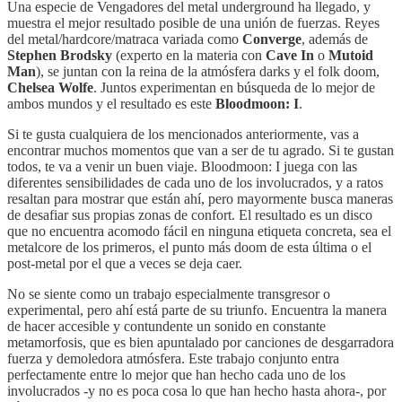
Una especie de Vengadores del metal underground ha llegado, y
muestra el mejor resultado posible de una unión de fuerzas. Reyes
del metal/hardcore/matraca variada como
Converge
, además de
Stephen Brodsky
(experto en la materia con
Cave In
o
Mutoid
Man
), se juntan con la reina de la atmósfera darks y el folk doom,
Chelsea Wolfe
. Juntos experimentan en búsqueda de lo mejor de
ambos mundos y el resultado es este
Bloodmoon: I
.
Si te gusta cualquiera de los mencionados anteriormente, vas a
encontrar muchos momentos que van a ser de tu agrado. Si te gustan
todos, te va a venir un buen viaje. Bloodmoon: I juega con las
diferentes sensibilidades de cada uno de los involucrados, y a ratos
resaltan para mostrar que están ahí, pero mayormente busca maneras
de desafiar sus propias zonas de confort. El resultado es un disco
que no encuentra acomodo fácil en ninguna etiqueta concreta, sea el
metalcore de los primeros, el punto más doom de esta última o el
post-metal por el que a veces se deja caer.
No se siente como un trabajo especialmente transgresor o
experimental, pero ahí está parte de su triunfo. Encuentra la manera
de hacer accesible y contundente un sonido en constante
metamorfosis, que es bien apuntalado por canciones de desgarradora
fuerza y demoledora atmósfera. Este trabajo conjunto entra
perfectamente entre lo mejor que han hecho cada uno de los
involucrados -y no es poca cosa lo que han hecho hasta ahora-, por