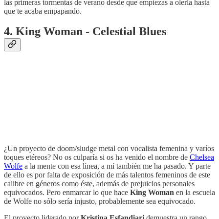
las primeras tormentas de verano desde que empiezas a olerla hasta
que te acaba empapando.
4. King Woman - Celestial Blues
¿Un proyecto de doom/sludge metal con vocalista femenina y varíos
toques etéreos? No os culparía si os ha venido el nombre de
Chelsea
Wolfe
a la mente con esa línea, a mí también me ha pasado. Y parte
de ello es por falta de exposición de más talentos femeninos de este
calibre en géneros como éste, además de prejuicios personales
equivocados. Pero enmarcar lo que hace
King Woman
en la escuela
de Wolfe no sólo sería injusto, probablemente sea equivocado.
El proyecto liderado por
Kristina Esfandiari
demuestra un rango