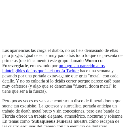
Las apariencias las carga el diablo, no os fieis demasiado de ellas
para juzgar. Igual os echa muy para atrás todo lo que os presenta de
primeras (o estéticamente) este grupo llamado
Worm
con
Foreverglade
, empezando por
un logo tan parecido a los
ininteligibles de los que hacía mofa Twitter
hace una semana y
pasando por una portada extravagante que grita "metal" con cada
detalle. Y no os culparía si lo dejáis correr porque parece café para
muy cafeteros (y algo que se denomina "funeral doom metal" lo
tiene que ser a la fuerza).
Pero pocas veces os vais a encontrar un disco de funeral doom que
suene tan exquisito. La grotesca y surrealista portada anticipa un
trabajo de death metal bruto y sin concesiones, pero esta banda de
Florida ofrece un trabajo elegante, atmosférico, nocturno y solemne.
En temas como '
Subaqueous Funeral
' muestra cómo escapan de
las cuatro esquinas del género con un ejercicio de guitarras