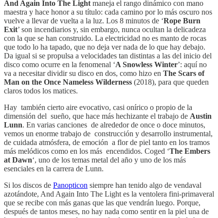
And Again Into The Light
maneja el rango dinámico con mano
maestra y hace honor a su título: cada camino por lo más oscuro nos
vuelve a llevar de vuelta a la luz. Los 8 minutos de ‘
Rope Burn
Exit
’ son incendiarios y, sin embargo, nunca ocultan la delicadeza
con la que se han construido. La electricidad no es manto de rocas
que todo lo ha tapado, que no deja ver nada de lo que hay debajo.
Da igual si se propulsa a velocidades tan distintas a las del inicio del
disco como ocurre en la fenomenal ‘
A Snowless Winter
’: aquí no
va a necesitar dividir su disco en dos, como hizo en
The Scars of
Man on the Once Nameless Wilderness
(2018), para que queden
claros todos los matices.
Hay también cierto aire evocativo, casi onírico o propio de la
dimensión del sueño, que hace más hechizante el trabajo de
Austin
Lunn
. En varias canciones de alrededor de once o doce minutos,
vemos un enorme trabajo de construcción y desarrollo instrumental,
de cuidada atmósfera, de emoción a flor de piel tanto en los tramos
más melódicos como en los más encendidos. Coged ‘
The Embers
at Dawn
‘, uno de los temas metal del año y uno de los más
esenciales en la carrera de Lunn.
Si los discos de
Panopticon
siempre han tenido algo de vendaval
azotándote, And Again Into The Light es la ventolera fini-primaveral
que se recibe con más ganas que las que vendrán luego. Porque,
después de tantos meses, no hay nada como sentir en la piel una de