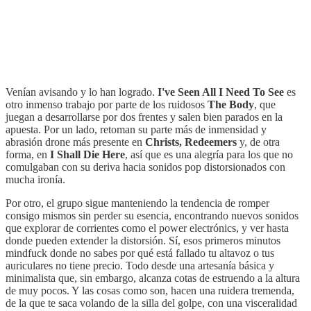
Venían avisando y lo han logrado.
I've Seen All I Need To See
es
otro inmenso trabajo por parte de los ruidosos
The Body
, que
juegan a desarrollarse por dos frentes y salen bien parados en la
apuesta. Por un lado, retoman su parte más de inmensidad y
abrasión drone más presente en
Christs, Redeemers
y, de otra
forma, en
I Shall Die Here
, así que es una alegría para los que no
comulgaban con su deriva hacia sonidos pop distorsionados con
mucha ironía.
Por otro, el grupo sigue manteniendo la tendencia de romper
consigo mismos sin perder su esencia, encontrando nuevos sonidos
que explorar de corrientes como el power electrónics, y ver hasta
donde pueden extender la distorsión. Sí, esos primeros minutos
mindfuck donde no sabes por qué está fallado tu altavoz o tus
auriculares no tiene precio. Todo desde una artesanía básica y
minimalista que, sin embargo, alcanza cotas de estruendo a la altura
de muy pocos. Y las cosas como son, hacen una ruidera tremenda,
de la que te saca volando de la silla del golpe, con una visceralidad