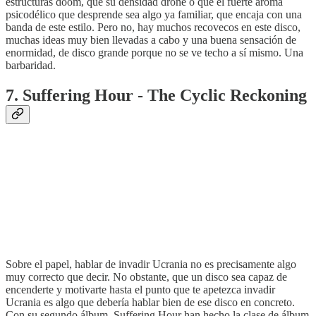
estructuras doom, que su densidad drone o que el fuerte aroma
psicodélico que desprende sea algo ya familiar, que encaja con una
banda de este estilo. Pero no, hay muchos recovecos en este disco,
muchas ideas muy bien llevadas a cabo y una buena sensación de
enormidad, de disco grande porque no se ve techo a sí mismo. Una
barbaridad.
7. Suffering Hour - The Cyclic Reckoning
Sobre el papel, hablar de invadir Ucrania no es precisamente algo
muy correcto que decir. No obstante, que un disco sea capaz de
encenderte y motivarte hasta el punto que te apetezca invadir
Ucrania es algo que debería hablar bien de ese disco en concreto.
Con su segundo álbum, Suffering Hour han hecho la clase de álbum