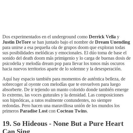
Dos experimentados en el underground como
Derrick Vella
y
Justin DeTore
se han juntado bajo el nombre de
Dream Unending
para unirse a esa pequeña ola de grupos doom que exploran todas
sus posibilidades melódicas y emocionales. El dúo toma de base el
sonido del death doom más primigenio y lo carga de buenas dosis de
psicodelia y melodía dream pop para llevar los tonos más oscuros
hacia nuevos territorios aparte de lo solemne y la desesperación.
Aquí hay espacio también para momentos de auténtica belleza, de
sobrecoger al oyente con melodías que te envuelven para luego
absorberte. De ir tejiendo un manto colorido donde también emerge
lo extremo, las voces guturales y la densidad. Las composiciones
son hipnóticas, a ratos realmente contundentes, no siempre
redondas. Pero hacen una maravillosa unión de los mundos los
primeros
Paradise Lost
con
Cocteau Twins
.
19. So Hideous - None But a Pure Heart
Can Sing