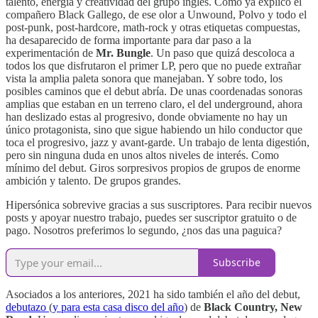
talento, energía y creatividad del grupo inglés. Como ya explicó el
compañero Black Gallego, de ese olor a Unwound, Polvo y todo el
post-punk, post-hardcore, math-rock y otras etiquetas compuestas,
ha desaparecido de forma importante para dar paso a la
experimentación de
Mr. Bungle
. Un paso que quizá descoloca a
todos los que disfrutaron el primer LP, pero que no puede extrañar
vista la amplia paleta sonora que manejaban. Y sobre todo, los
posibles caminos que el debut abría. De unas coordenadas sonoras
amplias que estaban en un terreno claro, el del underground, ahora
han deslizado estas al progresivo, donde obviamente no hay un
único protagonista, sino que sigue habiendo un hilo conductor que
toca el progresivo, jazz y avant-garde. Un trabajo de lenta digestión,
pero sin ninguna duda en unos altos niveles de interés. Como
mínimo del debut. Giros sorpresivos propios de grupos de enorme
ambición y talento. De grupos grandes.
Hipersónica sobrevive gracias a sus suscriptores. Para recibir nuevos
posts y apoyar nuestro trabajo, puedes ser suscriptor gratuito o de
pago. Nosotros preferimos lo segundo, ¿nos das una paguica?
Subscribe
Asociados a los anteriores, 2021 ha sido también el año del debut,
debutazo
(
y para esta casa disco del año
) de
Black Country, New