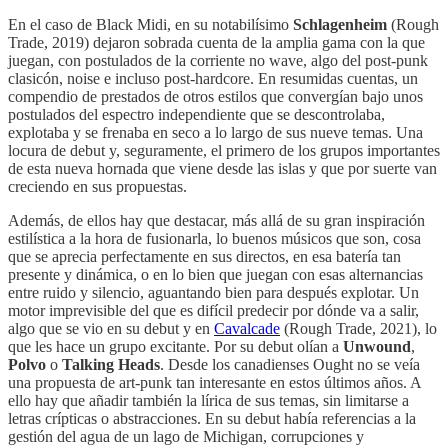
En el caso de Black Midi, en su notabilísimo
Schlagenheim
(Rough
Trade, 2019) dejaron sobrada cuenta de la amplia gama con la que
juegan, con postulados de la corriente no wave, algo del post-punk
clasicón, noise e incluso post-hardcore. En resumidas cuentas, un
compendio de prestados de otros estilos que convergían bajo unos
postulados del espectro independiente que se descontrolaba,
explotaba y se frenaba en seco a lo largo de sus nueve temas. Una
locura de debut y, seguramente, el primero de los grupos importantes
de esta nueva hornada que viene desde las islas y que por suerte van
creciendo en sus propuestas.
Además, de ellos hay que destacar, más allá de su gran inspiración
estilística a la hora de fusionarla, lo buenos músicos que son, cosa
que se aprecia perfectamente en sus directos, en esa batería tan
presente y dinámica, o en lo bien que juegan con esas alternancias
entre ruido y silencio, aguantando bien para después explotar. Un
motor imprevisible del que es difícil predecir por dónde va a salir,
algo que se vio en su debut y en
Cavalcade
(Rough Trade, 2021), lo
que les hace un grupo excitante. Por su debut olían a
Unwound
,
Polvo
o
Talking Heads
. Desde los canadienses Ought no se veía
una propuesta de art-punk tan interesante en estos últimos años. A
ello hay que añadir también la lírica de sus temas, sin limitarse a
letras crípticas o abstracciones. En su debut había referencias a la
gestión del agua de un lago de Michigan, corrupciones y