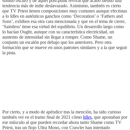
sonido oscuro y de aquél post-punk revival que acabó siendo una
tendencia más de indie deslavazado. Asimismo, también es cierto
que TV Priest tienen composiciones muy comunes aunque efectistas
a lo Idles en auténticos ganchos como ‘Decoration’ o ‘Fathers and
Sons’, exhiben esa otra cara mencionada y que en el tema de cierre,
‘Saintless’ tiene esa virtud del equilibrio. Un desarrollo largo como
lo hacían Ought, aunque con su característica electricidad, un
aumento de intensidad sin llegar a romper. Como Shame, un
conjunto un escalón por debajo que los anteriores. Pero otra
formación que se mueve en unos patrones similares y a la que seguir
la pista.
Por cierto, y a modo de apéndice tras la mención, ha sido curioso
también ver en el tramo final de 2021 cómo
Idles
, que apostaban por
ese músculo al que pueden recordar ahora tanto Shame como TV
Priest, tras un flojo Ultra Mono, con Crawler han intentado