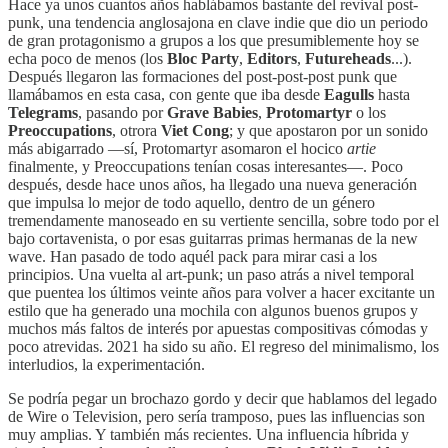
Hace ya unos cuantos años hablábamos bastante del revival post-
punk, una tendencia anglosajona en clave indie que dio un periodo
de gran protagonismo a grupos a los que presumiblemente hoy se
echa poco de menos (los
Bloc Party
,
Editors
,
Futureheads
...).
Después llegaron las formaciones del post-post-post punk que
llamábamos en esta casa, con gente que iba desde
Eagulls
hasta
Telegrams
, pasando por
Grave Babies
,
Protomartyr
o los
Preoccupations
, otrora
Viet Cong
; y que apostaron por un sonido
más abigarrado —sí, Protomartyr asomaron el hocico
artie
finalmente, y Preoccupations tenían cosas interesantes—. Poco
después, desde hace unos años, ha llegado una nueva generación
que impulsa lo mejor de todo aquello, dentro de un género
tremendamente manoseado en su vertiente sencilla, sobre todo por el
bajo cortavenista, o por esas guitarras primas hermanas de la new
wave. Han pasado de todo aquél pack para mirar casi a los
principios. Una vuelta al art-punk; un paso atrás a nivel temporal
que puentea los últimos veinte años para volver a hacer excitante un
estilo que ha generado una mochila con algunos buenos grupos y
muchos más faltos de interés por apuestas compositivas cómodas y
poco atrevidas. 2021 ha sido su año. El regreso del minimalismo, los
interludios, la experimentación.
Se podría pegar un brochazo gordo y decir que hablamos del legado
de Wire o Television, pero sería tramposo, pues las influencias son
muy amplias. Y también más recientes. Una influencia híbrida y