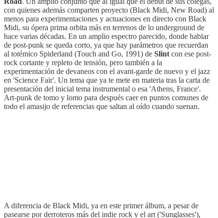
Road
. Un amplio conjunto que al igual que el debut de sus colegas,
con quienes además comparten proyecto (Black Midi, New Road) al
menos para experimentaciones y actuaciones en directo con Black
Midi, su ópera prima orbita más en terrenos de lo underground de
hace varias décadas. En un amplio espectro parecido, donde hablar
de post-punk se queda corto, ya que hay parámetros que recuerdan
al totémico Spiderland (Touch and Go, 1991) de
Slint
con ese post-
rock cortante y repleto de tensión, pero también a la
experimentación de devaneos con el avant-garde de nuevo y el jazz
en 'Science Fair'. Un tema que ya te mete en materia tras la carta de
presentación del inicial tema instrumental o esa 'Athens, France'.
Art-punk de tomo y lomo para después caer en puntos comunes de
todo el amasijo de referencias que saltan al oído cuando suenan.
A diferencia de Black Midi, ya en este primer álbum, a pesar de
pasearse por derroteros más del indie rock y el art ('Sunglasses'),