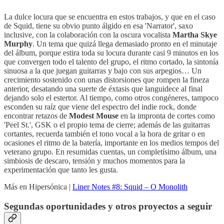
La dulce locura que se encuentra en estos trabajos, y que en el caso
de Squid, tiene su obvio punto álgido en esa 'Narrator', saxo
inclusive, con la colaboración con la oscura vocalista
Martha Skye
Murphy
. Un tema que quizá llega demasiado pronto en el minutaje
del álbum, porque estira toda su locura durante casi 9 minutos en los
que convergen todo el talento del grupo, el ritmo cortado, la sintonía
sinuosa a la que juegan guitarras y bajo con sus arpegios… Un
crecimiento sostenido con unas distorsiones que rompen la fineza
anterior, desatando una suerte de éxtasis que languidece al final
dejando solo el estertor. Al tiempo, como otros congéneres, tampoco
esconden su raíz que viene del espectro del indie rock, donde
encontrar retazos de
Modest Mouse
en la impronta de cortes como
'Peel St.', GSK o el propio tema de cierre; además de las guitarras
cortantes, recuerda también el tono vocal a la hora de gritar o en
ocasiones el ritmo de la batería, importante en los medios tempos del
veterano grupo. En resumidas cuentas, un completísimo álbum, una
simbiosis de descaro, tensión y muchos momentos para la
experimentación que tanto les gusta.
Más en Hipersónica |
Liner Notes #8: Squid – O Monolith
Segundas oportunidades y otros proyectos a seguir