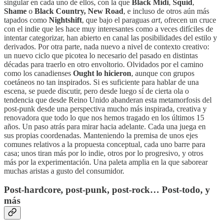
singular en cada uno de ellos, con la que
Black Midi
,
Squid
,
Shame
o
Black Country, New Road
, e incluso de otros aún más
tapados como
Nightshift
, que bajo el paraguas
art
, ofrecen un cruce
con el indie que les hace muy interesantes como a veces difíciles de
intentar categorizar, han abierto en canal las posibilidades del estilo y
derivados. Por otra parte, nada nuevo a nivel de contexto creativo:
un nuevo ciclo que picotea lo necesario del pasado en distintas
décadas para traerlo en otro envoltorio. Olvidados por el camino
como los canadienses
Ought lo hicieron
, aunque con grupos
coetáneos no tan inspirados. Si es suficiente para hablar de una
escena, se puede discutir, pero desde luego sí de cierta ola o
tendencia que desde Reino Unido abanderan esta metamorfosis del
post-punk desde una perspectiva mucho más inspirada, creativa y
renovadora que todo lo que nos hemos tragado en los últimos 15
años. Un paso atrás para mirar hacia adelante. Cada una juega en
sus propias coordenadas. Manteniendo la premisa de unos ejes
comunes relativos a la propuesta conceptual, cada uno barre para
casa; unos tiran más por lo indie, otros por lo progresivo, y otros
más por la experimentación. Una paleta amplia en la que saborear
muchas aristas a gusto del consumidor.
Post-hardcore, post-punk, post-rock… Post-todo, y
más