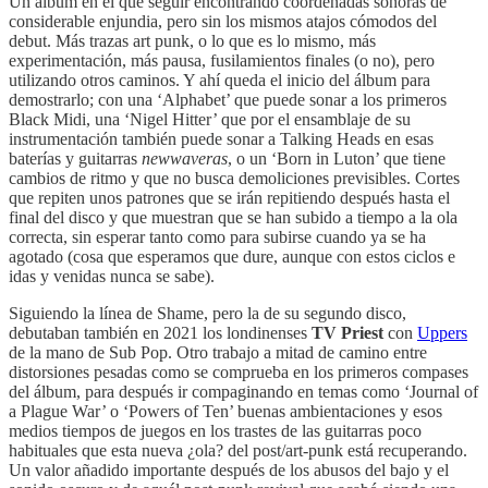
Un álbum en el que seguir encontrando coordenadas sonoras de
considerable enjundia, pero sin los mismos atajos cómodos del
debut. Más trazas art punk, o lo que es lo mismo, más
experimentación, más pausa, fusilamientos finales (o no), pero
utilizando otros caminos. Y ahí queda el inicio del álbum para
demostrarlo; con una ‘Alphabet’ que puede sonar a los primeros
Black Midi, una ‘Nigel Hitter’ que por el ensamblaje de su
instrumentación también puede sonar a Talking Heads en esas
baterías y guitarras
newwaveras
, o un ‘Born in Luton’ que tiene
cambios de ritmo y que no busca demoliciones previsibles. Cortes
que repiten unos patrones que se irán repitiendo después hasta el
final del disco y que muestran que se han subido a tiempo a la ola
correcta, sin esperar tanto como para subirse cuando ya se ha
agotado (cosa que esperamos que dure, aunque con estos ciclos e
idas y venidas nunca se sabe).
Siguiendo la línea de Shame, pero la de su segundo disco,
debutaban también en 2021 los londinenses
TV Priest
con
Uppers
de la mano de Sub Pop. Otro trabajo a mitad de camino entre
distorsiones pesadas como se comprueba en los primeros compases
del álbum, para después ir compaginando en temas como ‘Journal of
a Plague War’ o ‘Powers of Ten’ buenas ambientaciones y esos
medios tiempos de juegos en los trastes de las guitarras poco
habituales que esta nueva ¿ola? del post/art-punk está recuperando.
Un valor añadido importante después de los abusos del bajo y el