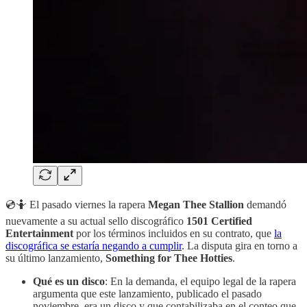
💿🤷 El pasado viernes la rapera
Megan Thee Stallion
demandó
nuevamente a su actual sello discográfico
1501 Certified
Entertainment
por los términos incluidos en su contrato, que
la
discográfica se estaría negando a cumplir
. La disputa gira en torno a
su último lanzamiento,
Something for Thee Hotties
.
Qué es un disco
: En la demanda, el equipo legal de la rapera
argumenta que este lanzamiento, publicado el pasado
noviembre, era un disco y que contabilizaba en el conteo que