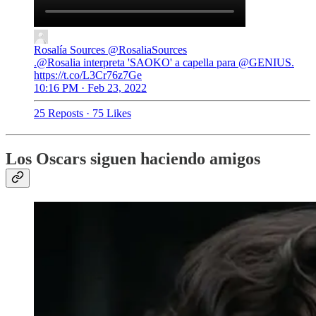
Rosalía Sources
@RosaliaSources
.@Rosalia interpreta 'SAOKO' a capella para @GENIUS.
https://t.co/L3Cr76z7Ge
10:16 PM · Feb 23, 2022
25 Reposts
·
75 Likes
Los Oscars siguen haciendo amigos