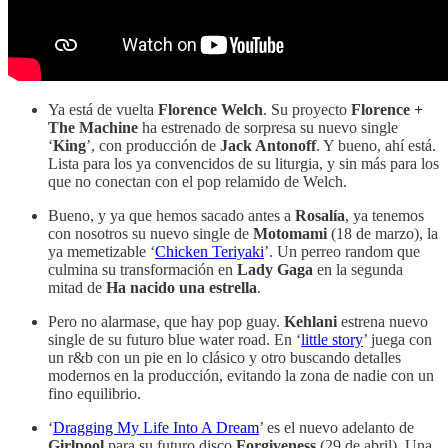
Ya está de vuelta
Florence Welch
. Su proyecto
Florence +
The Machine
ha estrenado de sorpresa su nuevo single
‘
King
’, con producción de
Jack Antonoff
. Y bueno, ahí está.
Lista para los ya convencidos de su liturgia, y sin más para los
que no conectan con el pop relamido de Welch.
Bueno, y ya que hemos sacado antes a
Rosalía
, ya tenemos
con nosotros su nuevo single de
Motomami
(18 de marzo), la
ya memetizable ‘
Chicken Teriyaki
’. Un perreo random que
culmina su transformación en
Lady Gaga
en la segunda
mitad de
Ha nacido una estrella
.
Pero no alarmase, que hay pop guay.
Kehlani
estrena nuevo
single de su futuro blue water road. En ‘
little story
’ juega con
un r&b con un pie en lo clásico y otro buscando detalles
modernos en la producción, evitando la zona de nadie con un
fino equilibrio.
‘
Dragging My Life Into A Dream
’ es el nuevo adelanto de
Girlpool
para su futuro disco
Forgiveness
(29 de abril). Una