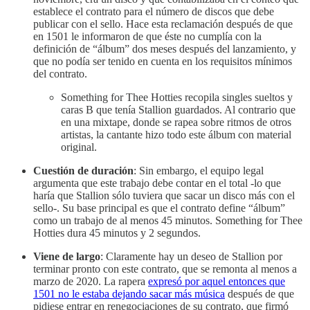
establece el contrato para el número de discos que debe
publicar con el sello. Hace esta reclamación después de que
en 1501 le informaron de que éste no cumplía con la
definición de “álbum” dos meses después del lanzamiento, y
que no podía ser tenido en cuenta en los requisitos mínimos
del contrato.
Something for Thee Hotties recopila singles sueltos y
caras B que tenía Stallion guardados. Al contrario que
en una mixtape, donde se rapea sobre ritmos de otros
artistas, la cantante hizo todo este álbum con material
original.
Cuestión de duración
: Sin embargo, el equipo legal
argumenta que este trabajo debe contar en el total -lo que
haría que Stallion sólo tuviera que sacar un disco más con el
sello-. Su base principal es que el contrato define “álbum”
como un trabajo de al menos 45 minutos. Something for Thee
Hotties dura 45 minutos y 2 segundos.
Viene de largo
: Claramente hay un deseo de Stallion por
terminar pronto con este contrato, que se remonta al menos a
marzo de 2020. La rapera
expresó por aquel entonces que
1501 no le estaba dejando sacar más música
después de que
pidiese entrar en renegociaciones de su contrato, que firmó