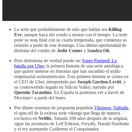
La serie que probablemente de más que hablar sea
Killing
Eve
, aunque haya ido yendo a menos con el tiempo. La serie
pone su nota final con su cuarta temporada, que comienza su
emisión a partir de este domingo. Una última oportunidad de
disfrutar del combo de
Jodie Comer
y
Sandra Oh
.
Pero disfrutona de verdad puede ser
Super Pumped: La
batalla por Uber
, la primera historia de una serie antológica
que quiere meterse en historias que han sacudido el tejido
empresarial norteamericano. Esta primera historia se centra en
el CEO de Uber, interpretado por
Joseph Gordon-Levitt
, y
su controvertido legado en Silicon Valley, narrado por
Quentin Tarantino
. En España la podemos ver a través de
Movistar+ a partir del lunes.
Por último tenemos de propuesta populista
Vikingos: Valhalla
,
el spin-off de la exitosa serie vikinga que llega de manera
exclusiva en
Netflix
. Situada 100 años después de la original,
sigue las aventuras de Leif Erikson, Freydis, Harald Hardrada
y el rey normando Guillermo el Conquistador.