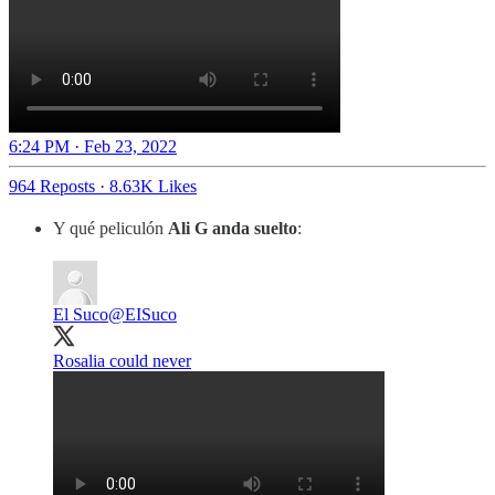
6:24 PM · Feb 23, 2022
964 Reposts
·
8.63K Likes
Y qué peliculón
Ali G anda suelto
:
El Suco
@EISuco
Rosalia could never