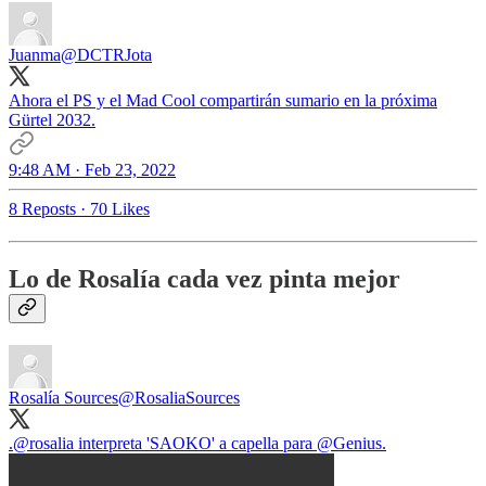
Juanma
@DCTRJota
Ahora el PS y el Mad Cool compartirán sumario en la próxima
Gürtel 2032.
9:48 AM · Feb 23, 2022
8 Reposts
·
70 Likes
Lo de Rosalía cada vez pinta mejor
Rosalía Sources
@RosaliaSources
.
@rosalia
interpreta 'SAOKO' a capella para
@Genius
.