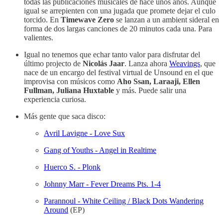
todas las publicaciones musicales de hace unos años. Aunque
igual se arrepienten con una jugada que promete dejar el culo
torcido. En
Timewave Zero
se lanzan a un ambient sideral en
forma de dos largas canciones de 20 minutos cada una. Para
valientes.
Igual no tenemos que echar tanto valor para disfrutar del
último projecto de
Nicolás Jaar
. Lanza ahora
Weavings
, que
nace de un encargo del festival virtual de Unsound en el que
improvisa con músicos como
Aho Ssan, Laraaji, Ellen
Fullman, Juliana Huxtable
y más. Puede salir una
experiencia curiosa.
Más gente que saca disco:
Avril Lavigne - Love Sux
Gang of Youths - Angel in Realtime
Huerco S. - Plonk
Johnny Marr - Fever Dreams Pts. 1-4
Parannoul - White Ceiling / Black Dots Wandering
Around
(EP)