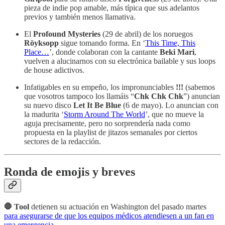
pieza de indie pop amable, más típica que sus adelantos
previos y también menos llamativa.
El
Profound Mysteries
(29 de abril) de los noruegos
Röyksopp
sigue tomando forma. En ‘
This Time, This
Place…
’, donde colaboran con la cantante
Beki Mari
,
vuelven a alucinarnos con su electrónica bailable y sus loops
de house adictivos.
Infatigables en su empeño, los impronunciables
!!!
(sabemos
que vosotros tampoco los llamáis “
Chk Chk Chk
”) anuncian
su nuevo disco
Let It Be Blue
(6 de mayo). Lo anuncian con
la madurita ‘
Storm Around The World
’, que no mueve la
aguja precisamente, pero no sorprendería nada como
propuesta en la playlist de jitazos semanales por ciertos
sectores de la redacción.
Ronda de emojis y breves
🛑 Tool
detienen su actuación en Washington del pasado martes
para asegurarse de que los equipos médicos atendiesen a un fan en
una emergencia
.