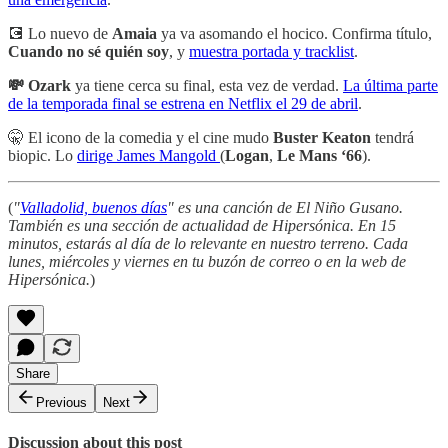
💽 Lo nuevo de
Amaia
ya va asomando el hocico. Confirma título,
Cuando no sé quién soy
, y
muestra portada y tracklist
.
💸 Ozark
ya tiene cerca su final, esta vez de verdad.
La última parte
de la temporada final se estrena en Netflix el 29 de abril
.
🤫 El icono de la comedia y el cine mudo
Buster Keaton
tendrá
biopic. Lo
dirige James Mangold
(
Logan
,
Le Mans ‘66
).
(
"
Valladolid, buenos días
" es una canción de El Niño Gusano.
También es una sección de actualidad de Hipersónica. En 15
minutos, estarás al día de lo relevante en nuestro terreno. Cada
lunes, miércoles y viernes en tu buzón de correo o en la web de
Hipersónica.
)
Share
Previous
Next
Discussion about this post