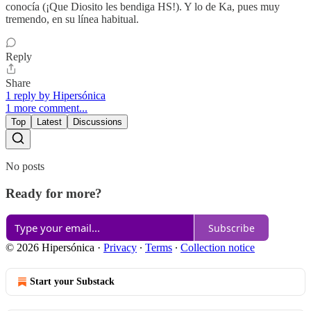
conocía (¡Que Diosito les bendiga HS!). Y lo de Ka, pues muy
tremendo, en su línea habitual.
Reply
Share
1 reply by Hipersónica
1 more comment...
Top
Latest
Discussions
No posts
Ready for more?
Subscribe
© 2026 Hipersónica
·
Privacy
∙
Terms
∙
Collection notice
Start your Substack