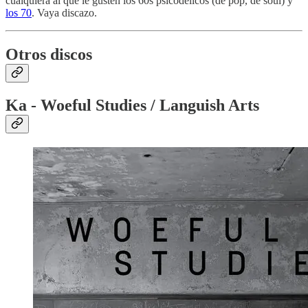
cualquiera al que le gusten los 60s psicodélicos (de pop, de soul) y
los 70
. Vaya discazo.
Otros discos
Ka - Woeful Studies / Languish Arts