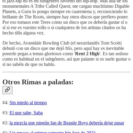
el jazz-rap no es mi subgénero favorito del hip-hop. Más allá de los
monumentales A Tribe Called Quest, me cargan muchísimo Digable
Planets, a Guru lo pongo siempre en cuarentena y, reconociendo lo
brillante de The Roots, siempre hay otros discos que prefiero poner.
Por eso tomaos este Trees como un disco que os debería gustar sí o
sí si ese es vuestro rollo o si cualquiera de los artistas citados os ha
hecho tilín alguna vez.
De hecho, Avantdale Bowling Club (el neozelandés Tom Scott)
debutó con un disco que me dejó frío, pero aquí hay es inevitable
ponerle pegas a temas gloriosos como '
Rent 2 High
'. Es tan sedoso
como es habitual en el subgénero, así que palante si os suele gustar o
si no sabéis de que os hablo.
Otros Rimas a paladas:
#4:
Sin miedo al tiempo
#3:
El que sabe, Saba
#2:
la mezcla que ningún fan de Beastie Boys debería dejar pasar
#1:
Un repaso al primer semestre hip-hop de 2021