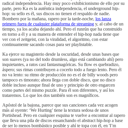
radical independencia. Hay muy poco exhibicionismo de ello por su
parte, pero Ka es la auténtica independencia, el underground hip-
hop: su sello es él, sus discos no tienen el respaldo de nadie.
Bombero por la mañana, rapero por la tarde-noche,
los lanza
primero fuera de cualquier plataforma de streaming
y, al cabo de un
tiempo, ya los acaba dejando ahí. Pero el runrún que ha construido
en torno a él y a su manera de entender el hip-hop nada tiene que
ver con el zeitgeist, con la viralidad, el algoritmo, con estar
continuamente sacando cosas para ser playlistable.
Ka ejerce su magisterio desde la oscuridad, desde unas bases que
son suaves (ya no del todo drumless, algo está cambiando ahí) pero
inquietantes, a ratos casi fantasmagóricas. Su flow es quebradizo,
áspero; sus rimas contribuyen a cocerlo todo a fuego lento. Pero él
no va lento: su ritmo de producción no es el de billy woods pero
tampoco es timorato; ahora llega con doble disco, que no disco
doble incluso aunque final de uno y principio de otro engarcen
como partes del mismo puzzle. Para él son diferentes, y así los
trataremos. Lo que los dos también son es magníficos.
Apóstol de la bajona, parece que sus canciones cada vez acogen
más al oyente: ‘We Hurting’ tiene la textura sedosa de unos
Portishead. Pero en cualquier esquina te vuelve a encontrar al rapero
que lleva una pila de discos ensanchando el abstract hip-hop a base
de ser lo menos bombástico posible y ahí te topa con él, en 'I’m