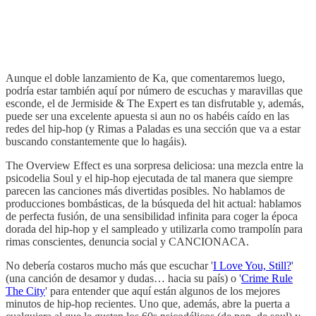
Aunque el doble lanzamiento de Ka, que comentaremos luego,
podría estar también aquí por número de escuchas y maravillas que
esconde, el de Jermiside & The Expert es tan disfrutable y, además,
puede ser una excelente apuesta si aun no os habéis caído en las
redes del hip-hop (y Rimas a Paladas es una sección que va a estar
buscando constantemente que lo hagáis).
The Overview Effect es una sorpresa deliciosa: una mezcla entre la
psicodelia Soul y el hip-hop ejecutada de tal manera que siempre
parecen las canciones más divertidas posibles. No hablamos de
producciones bombásticas, de la búsqueda del hit actual: hablamos
de perfecta fusión, de una sensibilidad infinita para coger la época
dorada del hip-hop y el sampleado y utilizarla como trampolín para
rimas conscientes, denuncia social y CANCIONACA.
No debería costaros mucho más que escuchar '
I Love You, Still?
'
(una canción de desamor y dudas… hacia su país) o '
Crime Rule
The City
' para entender que aquí están algunos de los mejores
minutos de hip-hop recientes. Uno que, además, abre la puerta a