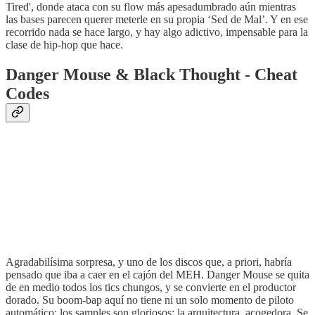
Tired', donde ataca con su flow más apesadumbrado aún mientras
las bases parecen querer meterle en su propia ‘Sed de Mal’. Y en ese
recorrido nada se hace largo, y hay algo adictivo, impensable para la
clase de hip-hop que hace.
Danger Mouse & Black Thought - Cheat
Codes
Agradabilísima sorpresa, y uno de los discos que, a priori, habría
pensado que iba a caer en el cajón del MEH. Danger Mouse se quita
de en medio todos los tics chungos, y se convierte en el productor
dorado. Su boom-bap aquí no tiene ni un solo momento de piloto
automático: los samples son gloriosos; la arquitectura, acogedora. Se