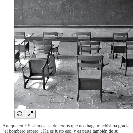
Aunque en HS seamos así de lerdos que nos haga muchísima gracia
"el bombero rapero", Ka es justo eso, y es parte también de su