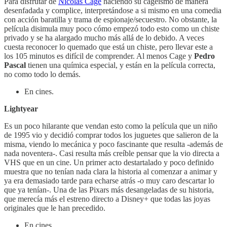
Para disfrutar de
Nicolas Cage
haciendo su cageismo de manera
desenfadada y complice, interpretándose a si mismo en una comedia
con acción baratilla y trama de espionaje/secuestro. No obstante, la
película disimula muy poco cómo empezó todo esto como un chiste
privado y se ha alargado mucho más allá de lo debido. A veces
cuesta reconocer lo quemado que está un chiste, pero llevar este a
los 105 minutos es difícil de comprender. Al menos Cage y
Pedro
Pascal
tienen una química especial, y están en la película correcta,
no como todo lo demás.
En cines.
Lightyear
Es un poco hilarante que vendan esto como la película que un niño
de 1995 vio y decidió comprar todos los juguetes que salieron de la
misma, viendo lo mecánica y poco fascinante que resulta -además de
nada noventera-. Casi resulta más creíble pensar que la vio directa a
VHS que en un cine. Un primer acto destartalado y poco definido
muestra que no tenían nada clara la historia al comenzar a animar y
ya era demasiado tarde para echarse atrás -o muy caro descartar lo
que ya tenían-. Una de las Pixars más desangeladas de su historia,
que merecía más el estreno directo a Disney+ que todas las joyas
originales que le han precedido.
En cines.