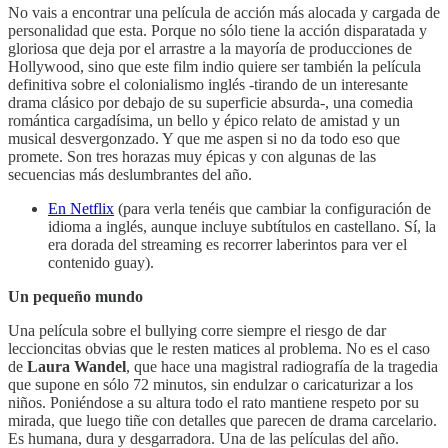
No vais a encontrar una película de acción más alocada y cargada de
personalidad que esta. Porque no sólo tiene la acción disparatada y
gloriosa que deja por el arrastre a la mayoría de producciones de
Hollywood, sino que este film indio quiere ser también la película
definitiva sobre el colonialismo inglés -tirando de un interesante
drama clásico por debajo de su superficie absurda-, una comedia
romántica cargadísima, un bello y épico relato de amistad y un
musical desvergonzado. Y que me aspen si no da todo eso que
promete. Son tres horazas muy épicas y con algunas de las
secuencias más deslumbrantes del año.
En Netflix
(para verla tenéis que cambiar la configuración de
idioma a inglés, aunque incluye subtítulos en castellano. Sí, la
era dorada del streaming es recorrer laberintos para ver el
contenido guay).
Un pequeño mundo
Una película sobre el bullying corre siempre el riesgo de dar
leccioncitas obvias que le resten matices al problema. No es el caso
de
Laura Wandel
, que hace una magistral radiografía de la tragedia
que supone en sólo 72 minutos, sin endulzar o caricaturizar a los
niños. Poniéndose a su altura todo el rato mantiene respeto por su
mirada, que luego tiñe con detalles que parecen de drama carcelario.
Es humana, dura y desgarradora. Una de las películas del año.