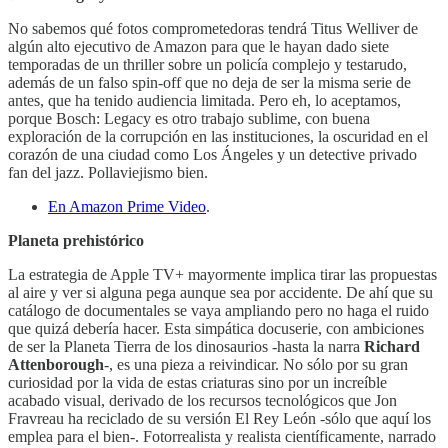
No sabemos qué fotos comprometedoras tendrá Titus Welliver de
algún alto ejecutivo de Amazon para que le hayan dado siete
temporadas de un thriller sobre un policía complejo y testarudo,
además de un falso spin-off que no deja de ser la misma serie de
antes, que ha tenido audiencia limitada. Pero eh, lo aceptamos,
porque Bosch: Legacy es otro trabajo sublime, con buena
exploración de la corrupción en las instituciones, la oscuridad en el
corazón de una ciudad como Los Ángeles y un detective privado
fan del jazz. Pollaviejismo bien.
En Amazon Prime Video
.
Planeta prehistórico
La estrategia de Apple TV+ mayormente implica tirar las propuestas
al aire y ver si alguna pega aunque sea por accidente. De ahí que su
catálogo de documentales se vaya ampliando pero no haga el ruido
que quizá debería hacer. Esta simpática docuserie, con ambiciones
de ser la Planeta Tierra de los dinosaurios -hasta la narra
Richard
Attenborough
-, es una pieza a reivindicar. No sólo por su gran
curiosidad por la vida de estas criaturas sino por un increíble
acabado visual, derivado de los recursos tecnológicos que Jon
Fravreau ha reciclado de su versión El Rey León -sólo que aquí los
emplea para el bien-. Fotorrealista y realista científicamente, narrado