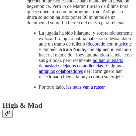
ejerciendo presiones sucias para mantener su posición
hegemónica. Pero lo de Martín fue tan de última hora
que se quedaron con un programa roto. Así que su
única solución ha sido poner 20 minutos de un
documental sobre La berrea del ciervo para rellenar.
La jugada ha sido hilarante, y sorprendentemente
exitosa. Lo lógico habría haber sido desbandada
ante un tramo de relleno (
decorado con musicote
y también
Alcalá Norte
, con alguien intentando
hacer el meme de “Joey apuntando a la tele” con
sus grupos), pero realmente
no han quedado
demasiado alejados en audiencias
. Y algunos
antiguos
colaboradores
del Hormiguero han
reaccionado bien a la puya contra su ex-jefe.
Por otro lado,
las ratas van a ratear
.
High & Mad