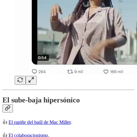
El sube-baja hipersónico
👍
El rapiñe del baúl de Mac Miller
.
👍
El colaboracionismo
.