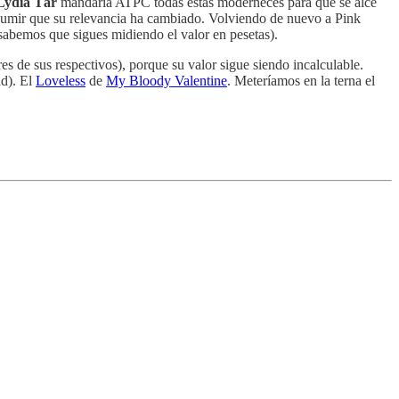
Lydia Tár
mandaría ATPC todas estas moderneces para que se alce
 asumir que su relevancia ha cambiado. Volviendo de nuevo a Pink
sabemos que sigues midiendo el valor en pesetas).
s de sus respectivos), porque su valor sigue siendo incalculable.
d). El
Loveless
de
My Bloody Valentine
. Meteríamos en la terna el