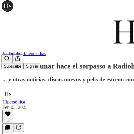
Valladolid, buenos días
Kendrick Lamar hace el sorpasso a Radiohe
Subscribe
Sign in
... y otras noticias, discos nuevos y pelis de estreno co
Hipersónica
Feb 03, 2023
1
1