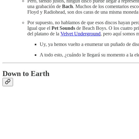
Pero, siendo justos, ningún disco puede llegar a represen
una grabación de
Bach
. Muchos de los comentarios escoc
Floyd y Radiohead, son dos caras de una misma moneda qu
Por supuesto, no hablamos de que esos discos hayan perdi
Igual que el
Pet Sounds
de Beach Boys. O los cuatro pr
del platano de la
Velvet Underground
, pero aquí somos 
Uy, ya hemos vuelto a enumerar un puñado de dis
A todo esto, ¿cuándo le llegará su momento a la e
Down to Earth