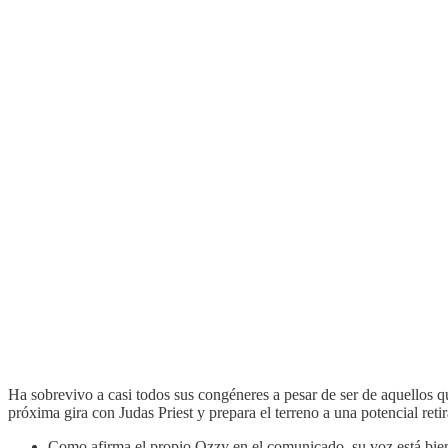
Ha sobrevivo a casi todos sus congéneres a pesar de ser de aquellos 
próxima gira con Judas Priest y prepara el terreno a una potencial reti
Como afirma el propio Ozzy en el comunicado, su voz está bien, 