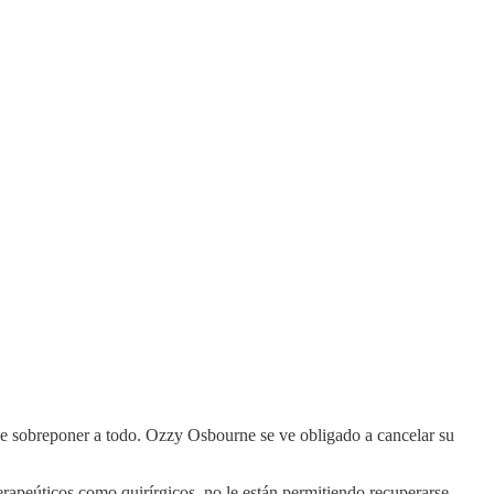
ede sobreponer a todo. Ozzy Osbourne se ve obligado a cancelar su
erapeúticos como quirírgicos, no le están permitiendo recuperarse