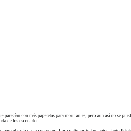
que parecían con más papeletas para morir antes, pero aun así no se pu
rada de los escenarios.
pero el resto de su cuerpo no. Los continuos tratamientos, tanto fisiot