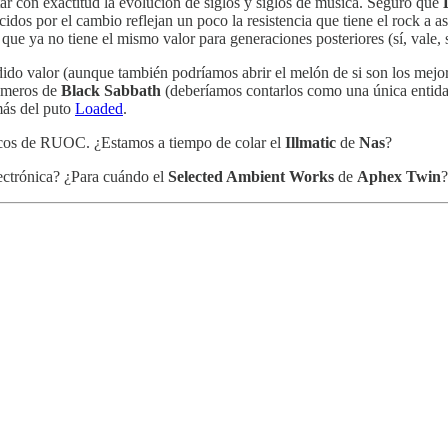
tar con exactitud la evolución de siglos y siglos de música. Seguro que
idos por el cambio reflejan un poco la resistencia que tiene el rock a
e ya no tiene el mismo valor para generaciones posteriores (sí, vale, 
do valor (aunque también podríamos abrir el melón de si son los mejore
imeros de
Black Sabbath
(deberíamos contarlos como una única entida
más del puto
Loaded
.
cos de RUOC. ¿Estamos a tiempo de colar el
Illmatic
de
Nas
?
lectrónica? ¿Para cuándo el
Selected Ambient Works
de
Aphex Twin
?