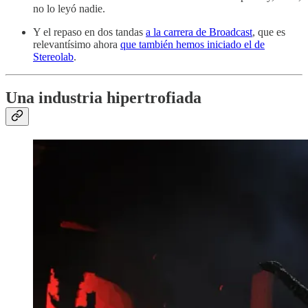
no lo leyó nadie.
Y el repaso en dos tandas
a la carrera de Broadcast
, que es
relevantísimo ahora
que también hemos iniciado el de
Stereolab
.
Una industria hipertrofiada