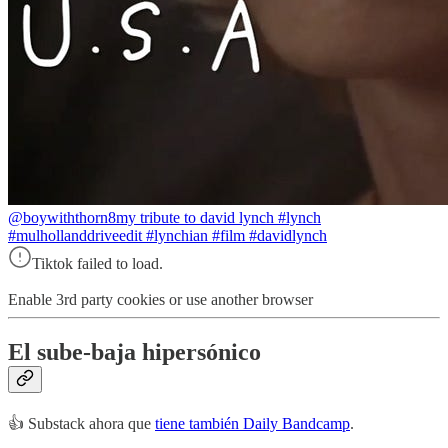
@boywiththorn8
my tribute to david lynch #lynch
#mulhollanddriveedit #lynchian #film #davidlynch
Tiktok failed to load.
Enable 3rd party cookies or use another browser
El sube-baja hipersónico
👍 Substack ahora que
tiene también Daily Bandcamp
.