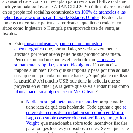
a causar el caos con su nuevo plan para revitalizar Hollywood que
incluye su palabra favorita: ARANCELES. Su última diarrea mental
en su propia red social ha comunicado
un 100% de aranceles a las
películas que se produzcan fuera de Estados Unidos
. Es decir, la
inmensa mayoría de películas americanas, que tienen rodajes en
sitios como Inglaterra o Hungría para aprovecharse de ventajas
fiscales.
Esto
causa confusión y pánico en una industria
cinematográfica
que, por un lado, se vería severamente
afectada por tener buena parte de sus producciones fuera.
Pero más importante aún es el hecho de que
la idea es
sumamente estúpida y sin sentido alguno
. Un arancel se
impone a un bien físico que se importa y pasa por una aduana,
cosa que una película no puede hacer. ¿A qué planea realizar
la tasación? ¿Al pincho USB que tiene la película que se
proyecta en el cine? ¿A la gente que se va a rodar fuera como
planea hacer su amigo y asesor Mel Gibson
?
Nadie en su gabinete puede responder
porque nadie
tiene idea de qué está hablando. Todo apunta a que
se
enteró de menos de la mitad en su reunión en Mar-a-
Lago con su otro asesor cinematográfico y amigo Jon
Voight
, que mencionaba sobre todo incentivos fiscales
para rodajes locales y subsidios a cines. Se ve que se le