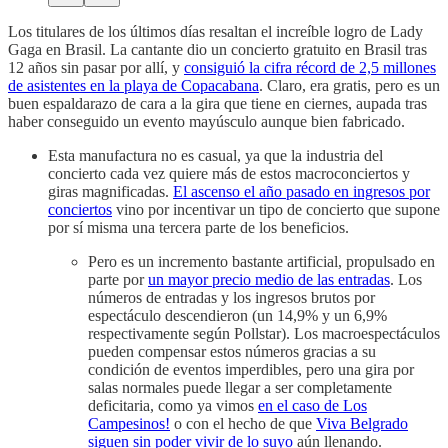
Los titulares de los últimos días resaltan el increíble logro de Lady
Gaga en Brasil. La cantante dio un concierto gratuito en Brasil tras
12 años sin pasar por allí, y
consiguió la cifra récord de 2,5 millones
de asistentes en la playa de Copacabana
. Claro, era gratis, pero es un
buen espaldarazo de cara a la gira que tiene en ciernes, aupada tras
haber conseguido un evento mayúsculo aunque bien fabricado.
Esta manufactura no es casual, ya que la industria del
concierto cada vez quiere más de estos macroconciertos y
giras magnificadas.
El ascenso el año pasado en ingresos por
conciertos
vino por incentivar un tipo de concierto que supone
por sí misma una tercera parte de los beneficios.
Pero es un incremento bastante artificial, propulsado en
parte por
un mayor precio medio de las entradas
. Los
números de entradas y los ingresos brutos por
espectáculo descendieron (un 14,9% y un 6,9%
respectivamente según Pollstar). Los macroespectáculos
pueden compensar estos números gracias a su
condición de eventos imperdibles, pero una gira por
salas normales puede llegar a ser completamente
deficitaria, como ya vimos
en el caso de Los
Campesinos!
o con el hecho de que
Viva Belgrado
siguen sin poder vivir de lo suyo
aún llenando.