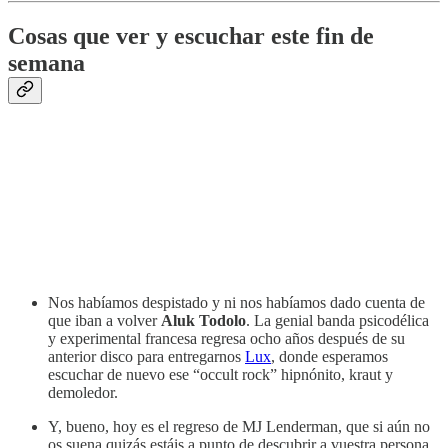
Cosas que ver y escuchar este fin de
semana
Nos habíamos despistado y ni nos habíamos dado cuenta de
que iban a volver
Aluk Todolo
. La genial banda psicodélica
y experimental francesa regresa ocho años después de su
anterior disco para entregarnos
Lux
, donde esperamos
escuchar de nuevo ese “occult rock” hipnónito, kraut y
demoledor.
Y, bueno, hoy es el regreso de MJ Lenderman, que si aún no
os suena quizás estáis a punto de descubrir a vuestra persona