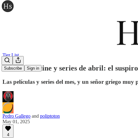
Tier List
Tier list de cine y series de abril: el susp
Subscribe
Sign in
Las películas y series del mes, y un señor griego muy p
Pedro Gallego
and
poliptoton
May 01, 2025
4