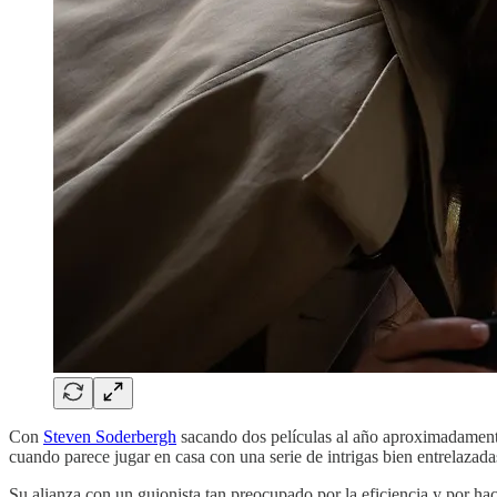
Con
Steven Soderbergh
sacando dos películas al año aproximadamente,
cuando parece jugar en casa con una serie de intrigas bien entrelazada
Su alianza con un guionista tan preocupado por la eficiencia y por h