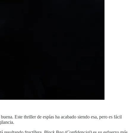
ena. Este thriller de espías ha acabado siendo esa, pero es fácil
ilancia.
tá resultando fructífera.
Black Bag (Confidencial)
es su esfuerzo más