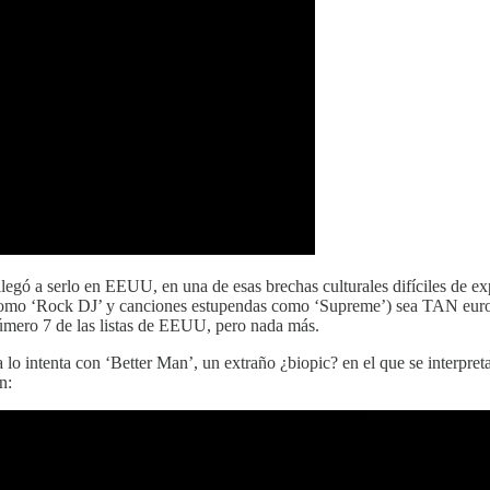
ó a serlo en EEUU, en una de esas brechas culturales difíciles de exp
s como ‘Rock DJ’ y canciones estupendas como ‘Supreme’) sea TAN euro
número 7 de las listas de EEUU, pero nada más.
ra lo intenta con ‘Better Man’, un extraño ¿biopic? en el que se interp
n: