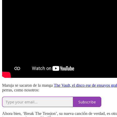
Maruja se sacaron de la manga
The Vault, el disco ese de ensayos gra
perras, como nosotros:
Subscribe
Ahora bien, ‘Break The Tension’, su nueva canción de verdad, es otra c