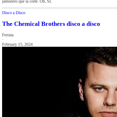
jamonero que la corte. Oh, SÍ.
Disco a Disco
The Chemical Brothers disco a disco
Ferraia
·
February 15, 2024