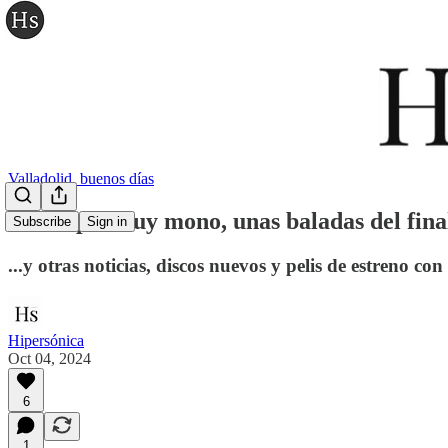
Valladolid, buenos días
Un biopic muy mono, unas baladas del final,
Subscribe
Sign in
...y otras noticias, discos nuevos y pelis de estreno con
Hipersónica
Oct 04, 2024
6
1