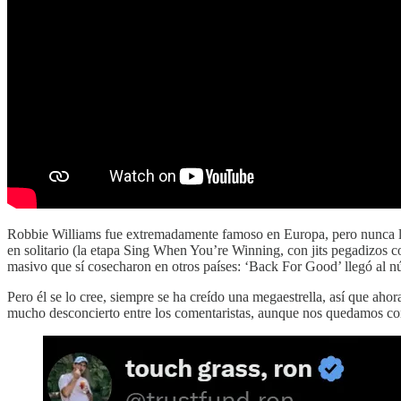
Robbie Williams fue extremadamente famoso en Europa, pero nunca lleg
en solitario (la etapa Sing When You’re Winning, con jits pegadizo
masivo que sí cosecharon en otros países: ‘Back For Good’ llegó al 
Pero él se lo cree, siempre se ha creído una megaestrella, así que aho
mucho desconcierto entre los comentaristas, aunque nos quedamos co