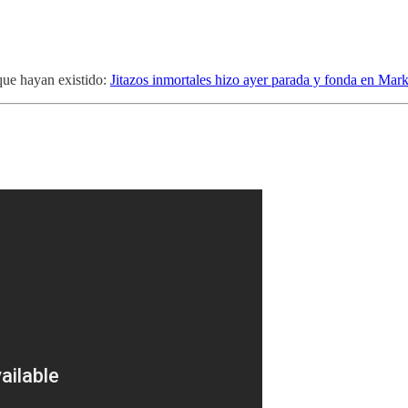
que hayan existido:
Jitazos inmortales hizo ayer parada y fonda en Ma