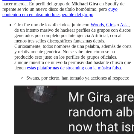
hacer mierda. En perfil del grupo de
Michael Gira
en Spotify de
repente se vio un nuevo disco de título homónimo, pero
cuyo
contenido era en absoluto lo esperable del grupo
.
Gira fue uno de los afectados, junto con
Woods
,
Girls
o
Asia
,
de un intento masivo de hackear perfiles de grupos con discos
generados por completo por Inteligencia Artificial, con al
menos tres sellos discográficos fantasmas detrás.
Curiosamente, todos nombres de una palabra, además de corta
y relativamente genérica. No se sabe bien cómo se ha
producido esto justo en los perfiles de grupos oficiales,
aunque muestra de nuevo la permisividad bastante chusca que
tienen
estas plataformas de streaming con la música falsa
.
Swans, por cierto, han tomado ya acciones al respecto: