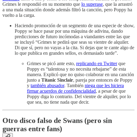
Grimes le respondió en su momento que
lo superase
, que la arrastró
a una mala situación donde además filtró la canción, pero Poppy ha
vuelto a la carga.
Haciendo promoción de un segmento de una especie de show,
Poppy se hace pasar por una máquina de adivina, dando
predicciones de futuro incómodas a viandantes entre las que
se incluyó “Grimes te pedirá que seas su vientre de alquiler.
Di que sí, pero no vayas a la cita. Si dejas que te cante algo de
lo que publica en grandes sellos, es demasiado tarde”.
Grimes se picó ante esto,
replicando en Twitter
que
Poppy es “talentosa y no necesita rebajarse” de esta
manera. Explicó que no quiso colaborar en una canción
junto a
Titanic Sinclair
, pareja por entonces de Poppy
y
también abusador
. También
niega que les hiciera
firmar acuerdos de confidencialidad
, a pesar de que
Poppy diga lo contrario. Del vientre de alquiler, por lo
que sea, no tiene nada que decir.
Otro disco falso de Swans (pero sin
guerras entre fans)