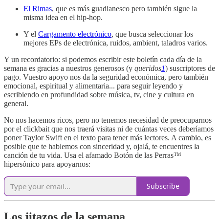
El Rimas
, que es más guadianesco pero también sigue la
misma idea en el hip-hop.
Y el
Cargamento electrónico
, que busca seleccionar los
mejores EPs de electrónica, ruidos, ambient, taladros varios.
Y un recordatorio: si podemos escribir este boletín cada día de la
semana es gracias a nuestros generosos (y
queridos
1
) suscriptores de
pago. Vuestro apoyo nos da la seguridad económica, pero también
emocional, espiritual y alimentaria... para seguir leyendo y
escribiendo en profundidad sobre música, tv, cine y cultura en
general.
No nos hacemos ricos, pero no tenemos necesidad de preocuparnos
por el clickbait que nos traerá visitas ni de cuántas veces deberíamos
poner Taylor Swift en el texto para tener más lectores. A cambio, es
posible que te hablemos con sinceridad y, ojalá, te encuentres la
canción de tu vida. Usa el afamado Botón de las Perras™
hipersónico para apoyarnos:
Subscribe
Los jitazos de la semana