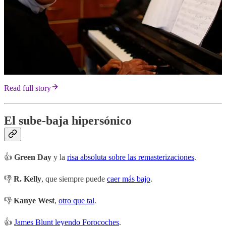
Read full story
El sube-baja hipersónico
👍
Green Day
y la
risa absoluta sobre las remasterizaciones
.
👎
R. Kelly
, que siempre puede
caer más bajo
.
👎
Kanye West
,
otro que tal
.
👍
James Blunt leyendo Forocoches
.