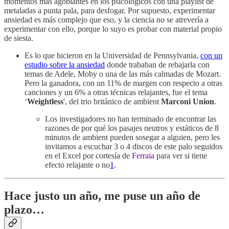
momentos más agobiantes en los psicológicos con una playlist de
metaladas a punta pala, para desfogar. Por supuesto, experimentar
ansiedad es más complejo que eso, y la ciencia no se atrevería a
experimentar con ello, porque lo suyo es probar con material propio
de siesta.
Es lo que hicieron en la Universidad de Pennsylvania,
con un
estudio sobre la ansiedad
donde trababan de rebajarla con
temas de Adele, Moby o una de las más calmadas de Mozart.
Pero la ganadora, con un 11% de margen con respecto a otras
canciones y un 6% a otras técnicas relajantes, fue el tema
‘
Weightless
', del trio británico de ambient
Marconi Union
.
Los investigadores no han terminado de encontrar las
razones de por qué los pasajes neutros y estáticos de 8
minutos de ambient pueden sosegar a alguien, pero les
invitamos a escuchar 3 o 4 discos de este palo seguidos
en el Excel por cortesía de
Ferraia
para ver si tiene
efecto relajante o no
1
.
Hace justo un año, me puse un año de
plazo…