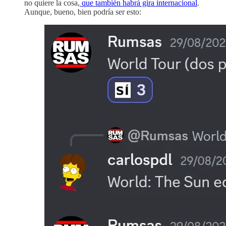
no quiere la cosa,
que también habrá gira internacional
.
Aunque, bueno, bien podría ser esto: