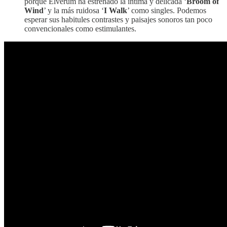
porque Elverum ha estrenado la íntima y delicada ‘
Broom of
Wind
’ y la más ruidosa ‘
I Walk
’ como singles. Podemos
esperar sus habitules contrastes y paisajes sonoros tan poco
convencionales como estimulantes.