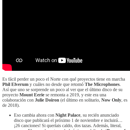
Es fácil perder un poco el Norte con qué proyectos tiene en marcha
Phil Elverum
y cuáles no desde que retomó
The Microphones
.
Así que uno se sorprende un poco al ver que el último disco de su
proyecto
Mount Eerie
se remonta a 2019, y este era una
colaboración con
Julie Doiron
(el último en solitario,
Now Only
, es
de 2018).
Eso cambia ahora con
Night Palace
, su recién anunciado
disco que publicará el próximo 1 de noviembre e incluirá…
¡26 canciones! Si queríais caldo, dos tazas. Además, literal,