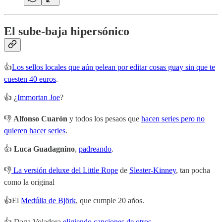
El sube-baja hipersónico
👍
Los sellos locales que aún pelean por editar cosas guay sin que te
cuesten 40 euros
.
👍 ¿
Immortan Joe
?
👎
Alfonso Cuarón
y todos los pesaos que
hacen series pero no
quieren hacer series
.
👍
Luca Guadagnino
,
padreando
.
👎
La versión deluxe del Little Rope
de
Sleater-Kinney
, tan pocha
como la original
👍El
Medúlla de Björk
, que cumple 20 años.
👍 Daga Voladora
eligiendo canciones de otros
.