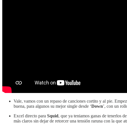
Vale, vamos con un repaso de canciones cortito y al pie. Emp
buena, para algunos su mejor single desde ‘
Down
’, con un rol
Excel directo para
Squid
, que ya teniamos ganas de tenerlos de 
más claros sin dejar de retorcer una tensión raruna con la que at