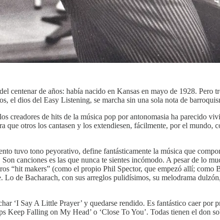
del centenar de años: había nacido en Kansas en mayo de 1928. Pero tr
los, el dios del Easy Listening, se marcha sin una sola nota de barroqui
 creadores de hits de la música pop por antonomasia ha parecido vivir 
para que otros los cantasen y los extendiesen, fácilmente, por el mundo
omento tuvo tono peyorativo, define fantásticamente la música que com
on canciones es las que nunca te sientes incómodo. A pesar de lo much
otros “hit makers” (como el propio Phil Spector, que empezó allí; como
. Lo de Bacharach, con sus arreglos pulidísimos, su melodrama dulzón, 
cuchar ‘I Say A Little Prayer’ y quedarse rendido. Es fantástico caer p
s Keep Falling on My Head’ o ‘Close To You’. Todas tienen el don sobr