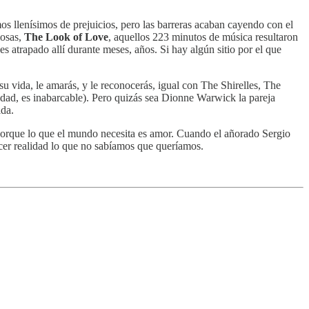
mos llenísimos de prejuicios, pero las barreras acaban cayendo con el
mosas,
The Look of Love
, aquellos 223 minutos de música resultaron
s atrapado allí durante meses, años. Si hay algún sitio por el que
u vida, le amarás, y le reconocerás, igual con The Shirelles, The
lidad, es inabarcable). Pero quizás sea Dionne Warwick la pareja
ida.
, porque lo que el mundo necesita es amor. Cuando el añorado Sergio
acer realidad lo que no sabíamos que queríamos.