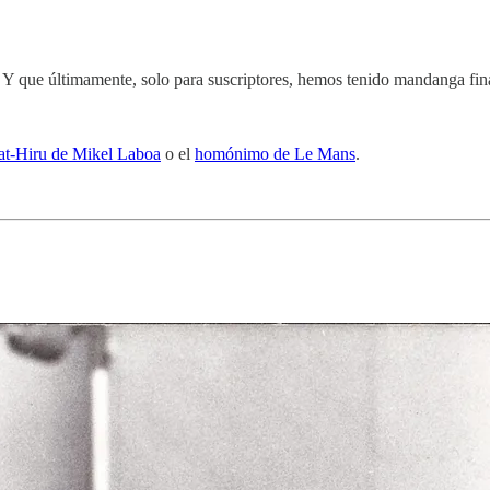
. Y que últimamente, solo para suscriptores, hemos tenido mandanga fin
at-Hiru de Mikel Laboa
o el
homónimo de Le Mans
.