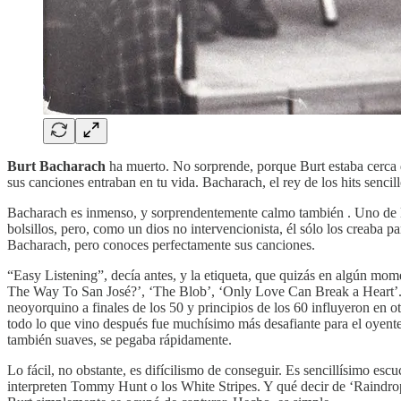
Burt Bacharach
ha muerto. No sorprende, porque Burt estaba cerca 
sus canciones entraban en tu vida. Bacharach, el rey de los hits sencil
Bacharach es inmenso, y sorprendentemente calmo también . Uno de los
bolsillos, pero, como un dios no intervencionista, él sólo los creaba 
Bacharach, pero conoces perfectamente sus canciones.
“Easy Listening”, decía antes, y la etiqueta, que quizás en algún m
The Way To San José?’, ‘The Blob’, ‘Only Love Can Break a Heart’. S
neoyorquino a finales de los 50 y principios de los 60 influyeron en 
todo lo que vino después fue muchísimo más desafiante para el oyente
también suaves, se pegaba rápidamente.
Lo fácil, no obstante, es difícilismo de conseguir. Es sencillísimo es
interpreten Tommy Hunt o los White Stripes. Y qué decir de ‘Raindrop