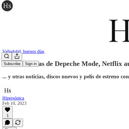
Valladolid, buenos días
Los fantasmas de Depeche Mode, Netflix au
Subscribe
Sign in
... y otras noticias, discos nuevos y pelis de estreno co
Hipersónica
Feb 10, 2023
1