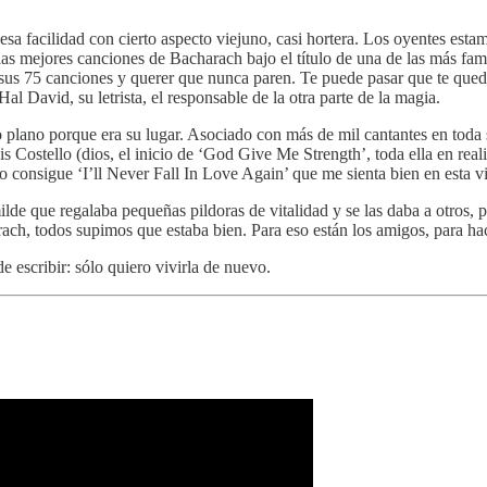
esa facilidad con cierto aspecto viejuno, casi hortera. Los oyentes esta
as mejores canciones de Bacharach bajo el título de una de las más fa
n sus 75 canciones y querer que nunca paren. Te puede pasar que te quede
l David, su letrista, el responsable de la otra parte de la magia.
 plano porque era su lugar. Asociado con más de mil cantantes en toda s
s Costello (dios, el inicio de ‘God Give Me Strength’, toda ella en rea
consigue ‘I’ll Never Fall In Love Again’ que me sienta bien en esta v
ilde que regalaba pequeñas pildoras de vitalidad y se las daba a otros
rach, todos supimos que estaba bien. Para eso están los amigos, para h
 escribir: sólo quiero vivirla de nuevo.