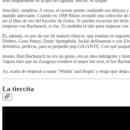
Burt simplemente se ocupó de capturar. Hecho, es simple.
Sencillez, simpleza. A veces, el oyente puede confundir esa dulzura y 
martillo adecuado. Cuando en 1998 Rhino recopiló una colección de l
ser el libro de oro del hacedor de éxitos. Te puedes escuchar del tiró
empezar con Bacharach, es ése. Es también el sitio para empezar con Ha
Él, además, es uno de eso hit makers clásicos, que estaban en segundo
Drifters, Gene Pitney, Dusty Springfield, Jackie deShannon o con Elvi
definitiva, perfecta, para su pequeño pop GIGANTE. Con qué poquito 
Insisto, Burt Bacharach no era un genio, era un dios indulgente y hum
Algora hizo que en Zaragoza existiese el mejor bar ever, el bar Bacha
Ay, acaba de empezar a sonar ‘Wishin’ and Hopin’ y tengo que dejar de
La tiercita