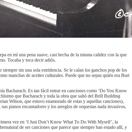
epa en mí una pena suave, casi hecha de la misma calidez con la que
smo. Tocaba y toca decir adiós.
siempre sin una sola estridencia. Se le caían los ganchos pop de los
, como manchas de aceites culturales. Puede que no sepas quién era Burt
ponía Bacharach. Es tan fácil entrar en canciones como ‘Do You Know
ísimo que Bacharach y toda la obra que salió del Brill Building
 Brian Wilson, que estuvo enamorado de estas y aquellas canciones),
sus pianos encantadores y los arreglos de orquestas nada invasivos,
or primera vez en ‘I Just Don’t Know What To Do With Myself’, la
enatural de ser canciones que parece que siempre han estado allí, y