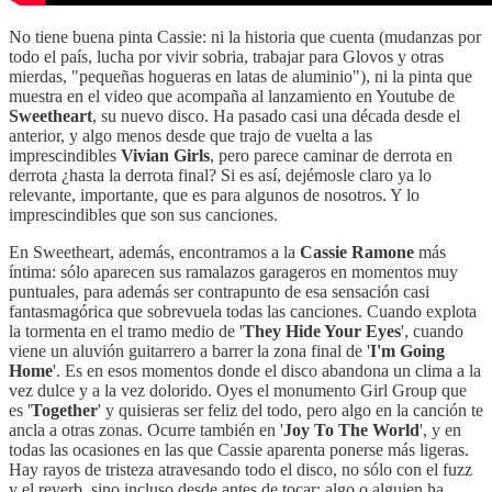
No tiene buena pinta Cassie: ni la historia que cuenta (mudanzas por
todo el país, lucha por vivir sobria, trabajar para Glovos y otras
mierdas, "pequeñas hogueras en latas de aluminio"), ni la pinta que
muestra en el video que acompaña al lanzamiento en Youtube de
Sweetheart
, su nuevo disco. Ha pasado casi una década desde el
anterior, y algo menos desde que trajo de vuelta a las
imprescindibles
Vivian Girls
, pero parece caminar de derrota en
derrota ¿hasta la derrota final? Si es así, dejémosle claro ya lo
relevante, importante, que es para algunos de nosotros. Y lo
imprescindibles que son sus canciones.
En Sweetheart, además, encontramos a la
Cassie Ramone
más
íntima: sólo aparecen sus ramalazos garageros en momentos muy
puntuales, para además ser contrapunto de esa sensación casi
fantasmagórica que sobrevuela todas las canciones. Cuando explota
la tormenta en el tramo medio de '
They Hide Your Eyes
', cuando
viene un aluvión guitarrero a barrer la zona final de '
I'm Going
Home
'. Es en esos momentos donde el disco abandona un clima a la
vez dulce y a la vez dolorido. Oyes el monumento Girl Group que
es '
Together
' y quisieras ser feliz del todo, pero algo en la canción te
ancla a otras zonas. Ocurre también en '
Joy To The World
', y en
todas las ocasiones en las que Cassie aparenta ponerse más ligeras.
Hay rayos de tristeza atravesando todo el disco, no sólo con el fuzz
y el reverb, sino incluso desde antes de tocar: algo o alguien ha