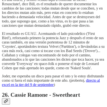
Resuscitate!, dice Bill, es el resultado de querer documentar los
cambios de las canciones: todas mutan desde que se conciben, y en
los directos mutan aún más, pero estas en concreto lo estaban
haciendo a demasiada velocidad. Antes de que se destruyesen del
todo, que supongo que, como a los virus, es lo que pasa a las
canciones que mutan demasiado rápido, grabó este directo.
El resultado es GUAU. Acentuando el lado psicodelico ('First
Bird'), reforzando primero la potencia Jazz y después el resto de sus
caras también, en una versión portentosa de 12 minutos de
'Coyotes', aportándoles textura Velvet ('Partition'), o llevándolas a su
cara más rock, casi como si tocase con los Bad Seeds ('Drover')...
Callahan y colegas van encontrando de todo por el camino,
abandonados a lo que las canciones les dicten que toca hacer, ya sea
convertir 'Everyway' en space-folk o ponerse el traje de Leonard
Cohen que más apretado les quede, como en 'Naked Souls'.
Joder, me esperaba un disco para pasar el rato y lo estoy disfrutando
como si fuera el más importante de este año. (probertoj,
directo al
excel en la tier del 9 de septiembre
)
26. Cassie Ramone - Sweetheart