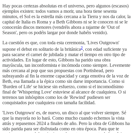
Hay pocas certezas absolutas en el universo, pero algunos (escasos)
ejemplos existen: todos vamos a morir, una hora tiene sesenta
minutos, el Sol es la estrella más cercana a la Tierra y nos da calor, la
capital de Italia es Roma y a Beth Gibbons ni se le conocen ni se le
conocerán discos menores (vendréis ahora a rajarme de 'Out of
Season', pero os podéis largar por donde habéis venido).
La cuestión es que, con toda esta ceremonia, 'Lives Outgrown'
2
supone el debut en solitario de la británica
, con edad suficiente ya
para sacarse el carnet de jubilada y matar el tiempo en otro tipo de
actividades. En lugar de esto, Gibbons ha parido una obra
mayúscula, tan inconformista e incómoda como siempre. Levemente
más cercana al pop que sus propuestas con Portishead, pero
subrayando al fin la enorme capacidad y carga emotiva de la voz de
Beth, esa llamada a la épica como sin darse importancia. Como si
'Burden of Life' se hiciese sin esfuerzo, como si el incomodísimo
final de 'Whispering Love' estuviese al alcance de cualquiera. O si
terrenos tan inhóspitos como los de 'Rewind' pudiesen ser
conquistados por cualquiera con tamaña facilidad.
'Lives Outgrown' es, de nuevo, un disco al que volver siempre. Sé
que la mayoría no lo hará. Como mucho cuando echemos la vista
atrás y repasemos 2024 a finales de año. Pero la obra de Gibbons ha
sido parida para ser disfrutada como en otra época. Para que te