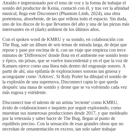
Atraído e impresionado por el tono de voz y la forma de trabajar el
sonido del productor de Kenia, contactó con él, y tras ver la afinidad
musical, llega este Disconnect (Phantom Limb, 2024), una obra
portentosa, absorbente, de las que rellena todo el espacio. Sin duda,
uno de los discos de lo que llevamos del año y una de las piezas más
interesantes en el (dark) ambient de los últimos años.
Con el spoken word de KMRU y su sonido, en colaboración con
The Bug, sale un álbum de seis temas de mirada larga, de dejar que
repose y pase por encima de ti, con un viaje que empieza con trece
minutos de 'Differences' donde flota en el ambiente ese sonido lento
y épico, sin prisas, que se vuelve trascendental y en el que la voz de
Kamaru ejerce como una línea más dentro del engranaje sonoro. A
partir de ahí, una epifanía de exploraciones sonoras tan gruesa y
acongojante como 'Arkives'. Si Roly Porter ha dibujad el sonido de
la explosión de una supernova, Disconnect capta lo que queda
después: una masa de sonido y drone que se va volviendo cada vez
más rugosa y estridente.
Disconnect trae el talento de un artista 'reciente' como KMRU,
ávido de colaboraciones e inquieto por seguir explorando, como
muestran sus numerosas producciones desde 2017, y que moldeado
por la veteranía y saber hacer de The Bug, llegan al punto de
equilibrio preciso. Con la sensación de esas grandes obras que no
necesitan de ornamentación en exceso, tan solo saber trabajar