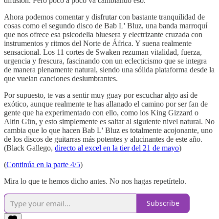
difusión. Pero poco a poco va cambiando eso.
Ahora podemos comentar y disfrutar con bastante tranquilidad de
cosas como el segundo disco de Bab L' Bluz, una banda marroquí
que nos ofrece esa psicodelia bluesera y electrizante cruzada con
instrumentos y ritmos del Norte de África. Y suena realmente
sensacional. Los 11 cortes de Swaken rezuman vitalidad, fuerza,
urgencia y frescura, fascinando con un eclecticismo que se integra
de manera plenamente natural, siendo una sólida plataforma desde la
que vuelan canciones deslumbrantes.
Por supuesto, te vas a sentir muy guay por escuchar algo así de
exótico, aunque realmente te has allanado el camino por ser fan de
gente que ha experimentado con ello, como los King Gizzard o
Altin Gün, y esto simplemente es saltar al siguiente nivel natural. No
cambia que lo que hacen Bab L' Bluz es totalmente acojonante, uno
de los discos de guitarras más potentes y alucinantes de este año.
(Black Gallego,
directo al excel en la tier del 21 de mayo
)
(
Continúa en la parte 4/5
)
Mira lo que te hemos dicho antes. No nos hagas repetírtelo.
Subscribe