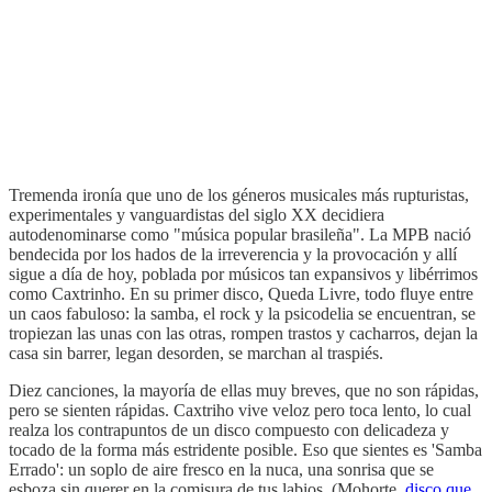
Tremenda ironía que uno de los géneros musicales más rupturistas,
experimentales y vanguardistas del siglo XX decidiera
autodenominarse como "música popular brasileña". La MPB nació
bendecida por los hados de la irreverencia y la provocación y allí
sigue a día de hoy, poblada por músicos tan expansivos y libérrimos
como Caxtrinho. En su primer disco, Queda Livre, todo fluye entre
un caos fabuloso: la samba, el rock y la psicodelia se encuentran, se
tropiezan las unas con las otras, rompen trastos y cacharros, dejan la
casa sin barrer, legan desorden, se marchan al traspiés.
Diez canciones, la mayoría de ellas muy breves, que no son rápidas,
pero se sienten rápidas. Caxtriho vive veloz pero toca lento, lo cual
realza los contrapuntos de un disco compuesto con delicadeza y
tocado de la forma más estridente posible. Eso que sientes es 'Samba
Errado': un soplo de aire fresco en la nuca, una sonrisa que se
esboza sin querer en la comisura de tus labios. (Mohorte,
disco que