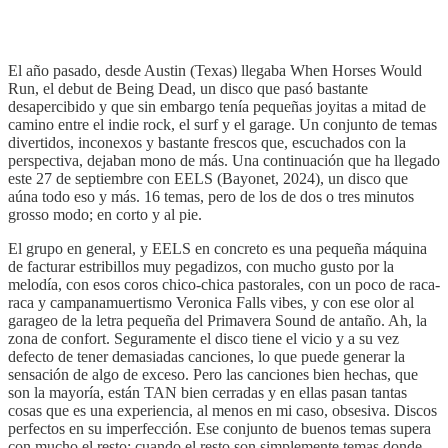
El año pasado, desde Austin (Texas) llegaba When Horses Would
Run, el debut de Being Dead, un disco que pasó bastante
desapercibido y que sin embargo tenía pequeñas joyitas a mitad de
camino entre el indie rock, el surf y el garage. Un conjunto de temas
divertidos, inconexos y bastante frescos que, escuchados con la
perspectiva, dejaban mono de más. Una continuación que ha llegado
este 27 de septiembre con EELS (Bayonet, 2024), un disco que
aúna todo eso y más. 16 temas, pero de los de dos o tres minutos
grosso modo; en corto y al pie.
El grupo en general, y EELS en concreto es una pequeña máquina
de facturar estribillos muy pegadizos, con mucho gusto por la
melodía, con esos coros chico-chica pastorales, con un poco de raca-
raca y campanamuertismo Veronica Falls vibes, y con ese olor al
garageo de la letra pequeña del Primavera Sound de antaño. Ah, la
zona de confort. Seguramente el disco tiene el vicio y a su vez
defecto de tener demasiadas canciones, lo que puede generar la
sensación de algo de exceso. Pero las canciones bien hechas, que
son la mayoría, están TAN bien cerradas y en ellas pasan tantas
cosas que es una experiencia, al menos en mi caso, obsesiva. Discos
perfectos en su imperfección. Ese conjunto de buenos temas supera
con mucho el resto; cuando el resto son simplemente temas donde