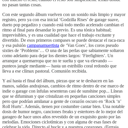
no pasan tantas cosas.
Con este segundo álbum vuelven con un sonido más limpio y mayor
registro, pero ya con esa inicial ‘Godzilla Rises’ de garage suave,
dueto pop pegadizo y cuando está todo medio acelerado cambian el
ritmo al final para desandar lo previo. Es una tónica habitual;
imprevisibles, y es una cualidad que hace el trabajo excitante y
divertido. De esos primeros compases se puede destacar el raca-raca
y esa pulsión
campanamuertista
de ‘Van Goes’, los coros pseudo
sixties de ‘Problems’… O una de las perlas que sabiamente soltaron
como adelanto para dejar los dientes largos: ‘Firefighters’. Un
arranque a quemarropa que no te suelta y que va elevando —
punteos jangle mediante— hasta un estribillo coral redondo que
lleva a ese clímax pastoral. Comunión recibida.
Y así hasta el final del álbum, piezas que se te deshacen en las
manos, salidas andrajosas, cambios de ritmo dentro de ese marco de
indie o garage con ínfulas sesenteras casi de sunshine pop... Líneas
que se difuminan y que cristalizan en pequeñas canciones simples
pero que podrían amilanar a gente de corazón oscuro en ‘Rock ‘n’
Roll Hurts’. Además, tienen por costumbre cantar bien. Una notable
dosis de humor negro, canciones freaks y estertores de lo mejor del
garageo de hace unos años revestido de un exquisito gusto por las
melodías. Emociones ciclotímicas y con alguna de esas fases de
celebrar la vida. Directo al bucle y a nuestros corazones. (Ferraia,