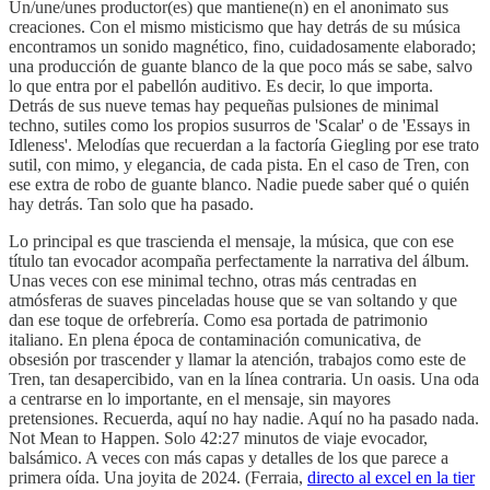
Un/une/unes productor(es) que mantiene(n) en el anonimato sus
creaciones. Con el mismo misticismo que hay detrás de su música
encontramos un sonido magnético, fino, cuidadosamente elaborado;
una producción de guante blanco de la que poco más se sabe, salvo
lo que entra por el pabellón auditivo. Es decir, lo que importa.
Detrás de sus nueve temas hay pequeñas pulsiones de minimal
techno, sutiles como los propios susurros de 'Scalar' o de 'Essays in
Idleness'. Melodías que recuerdan a la factoría Giegling por ese trato
sutil, con mimo, y elegancia, de cada pista. En el caso de Tren, con
ese extra de robo de guante blanco. Nadie puede saber qué o quién
hay detrás. Tan solo que ha pasado.
Lo principal es que trascienda el mensaje, la música, que con ese
título tan evocador acompaña perfectamente la narrativa del álbum.
Unas veces con ese minimal techno, otras más centradas en
atmósferas de suaves pinceladas house que se van soltando y que
dan ese toque de orfebrería. Como esa portada de patrimonio
italiano. En plena época de contaminación comunicativa, de
obsesión por trascender y llamar la atención, trabajos como este de
Tren, tan desapercibido, van en la línea contraria. Un oasis. Una oda
a centrarse en lo importante, en el mensaje, sin mayores
pretensiones. Recuerda, aquí no hay nadie. Aquí no ha pasado nada.
Not Mean to Happen. Solo 42:27 minutos de viaje evocador,
balsámico. A veces con más capas y detalles de los que parece a
primera oída. Una joyita de 2024. (Ferraia,
directo al excel en la tier