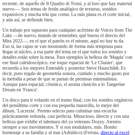
reciente, de aquello de Il Quadro di Troisi, y al loro que hay material
nuevo—. Seis temas de festín analógico de texturas, sonidos
expansivos y mucha tela que cortar. La más plana es el corte inicial,
y aún así, se defiende bien.
Un trabajo por supuesto para cualquier acérrimo de Voices from The
Lake —de nuevo, tirando de remember, qué bueno el directo del
Mira 2022—, en el que el patrón es el mismo, aquí no hay tu tía.
Eso sí, las capas se van mostrando de forma más temprana para
llegar al núcleo, a esa parte del tema en el que todos los sonidos y
detalles están sobre la mesa. Para ejemplos la belleza de 'Magda' con
ese final caleidoscópico, ese toque espacial de 'Le Chasier', que
recuerda a los mejores Emeralds y posterior Steve Hauschildt. Es
decir, puro regalo de geometría sonora, cuidado y mucho gusto por
la melodía a pesar de que se partan de premisas minimalistas.
Aunque para espacial; cósmico, el aroma clasicón a lo Tangerine
Dream en 'Franca'.
Un disco para ir volando en el tramo final, con los sonidos orgánicos
del penúltimo corte y con esa pequeña maravilla, lo mejor del
álbum, 'Lucrezia'. Premio selecto para culminar una escucha
prácticamente redonda, casi perfecta. Minucioso, directo y con una
belleza que exhibe el talentazo del ya veterano Dozzy. Atentos
siempre a sus movimientos. Y si son modulares, más. Bonito
homenaje a su familia y al mar (Adriático) (Ferraia,
directo al excel