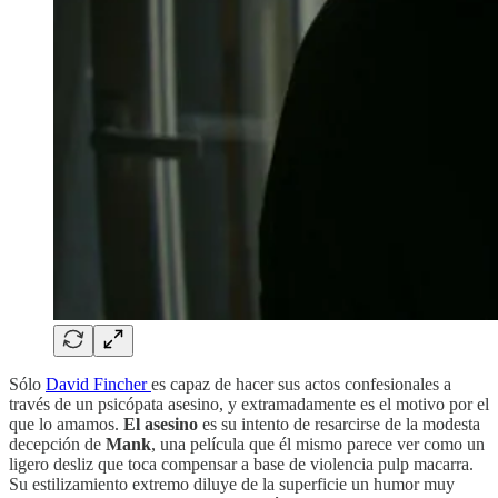
Sólo
David Fincher
es capaz de hacer sus actos confesionales a
través de un psicópata asesino, y extramadamente es el motivo por el
que lo amamos.
El asesino
es su intento de resarcirse de la modesta
decepción de
Mank
, una película que él mismo parece ver como un
ligero desliz que toca compensar a base de violencia pulp macarra.
Su estilizamiento extremo diluye de la superficie un humor muy