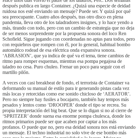
Hace unos días volvió el padre de los taladros, Perc. Dos semanas
después publica en largo Container. ¿Quizá una especie de deidad
ruidosa nos esté enviando un mensaje? Puede ser. Y quizá por qué
sea preocupante. Cuatro años después, tras otro disco en plena
pandemia, lleva otro de los taladradores insignes, y lo hace yendo a
más, tirando con todo, pero con un cambio de estrategia que no deja
de ser menos sorprendente por la propuesta sonora del loco Ren
Schofield. Sigue jugando con coordenadas no aptas para todos, pero
con requiebros que rompen con él, por lo general, habitual bombo
automático rodead de esa eléctrica onda expansiva sonora.
‘ABRASION’, que ya indica de qué va el tema, tiene cambios de
ritmo para romper esquemas, mientras esa pompa pegajosa de
taladro no cesa. Puro chuleo. Frenar un poco para seguir con el
martillo pilón.
A veces con casi breakbeat de fondo, el terrorista de Container va
deformando su manual de estilo para ir generando pistas cada vez
más locas y retorcidas como ese sonido chicloso de ‘AERATOR’.
Pero no siempre hay fusiles a bocajarro, también hay tempos más
pesados y lentos como ‘DROOPER’ donde el tipo se recrea. Su
propia interpretación del big beat. Que se lo digan si no al cierre de
‘SPRITZER’ donde suena esa enorme pompa chulesca, donde los
ritmos primarios puede ser que acaben por captar a los más
profanos. O puede que no, pero esa deidad sonora nos está enviando
un mensaje. El techno industrial no solo vive de ese bombo más