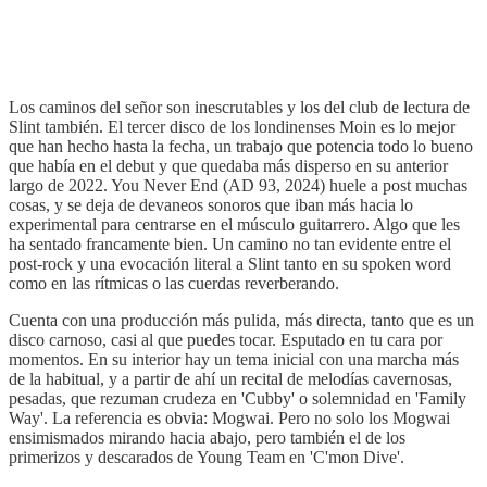
Los caminos del señor son inescrutables y los del club de lectura de
Slint también. El tercer disco de los londinenses Moin es lo mejor
que han hecho hasta la fecha, un trabajo que potencia todo lo bueno
que había en el debut y que quedaba más disperso en su anterior
largo de 2022. You Never End (AD 93, 2024) huele a post muchas
cosas, y se deja de devaneos sonoros que iban más hacia lo
experimental para centrarse en el músculo guitarrero. Algo que les
ha sentado francamente bien. Un camino no tan evidente entre el
post-rock y una evocación literal a Slint tanto en su spoken word
como en las rítmicas o las cuerdas reverberando.
Cuenta con una producción más pulida, más directa, tanto que es un
disco carnoso, casi al que puedes tocar. Esputado en tu cara por
momentos. En su interior hay un tema inicial con una marcha más
de la habitual, y a partir de ahí un recital de melodías cavernosas,
pesadas, que rezuman crudeza en 'Cubby' o solemnidad en 'Family
Way'. La referencia es obvia: Mogwai. Pero no solo los Mogwai
ensimismados mirando hacia abajo, pero también el de los
primerizos y descarados de Young Team en 'C'mon Dive'.