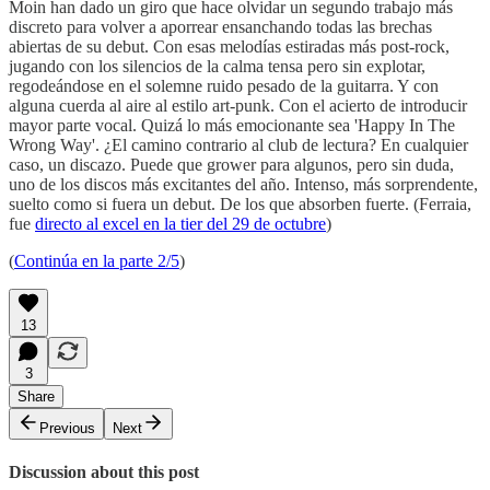
Moin han dado un giro que hace olvidar un segundo trabajo más
discreto para volver a aporrear ensanchando todas las brechas
abiertas de su debut. Con esas melodías estiradas más post-rock,
jugando con los silencios de la calma tensa pero sin explotar,
regodeándose en el solemne ruido pesado de la guitarra. Y con
alguna cuerda al aire al estilo art-punk. Con el acierto de introducir
mayor parte vocal. Quizá lo más emocionante sea 'Happy In The
Wrong Way'. ¿El camino contrario al club de lectura? En cualquier
caso, un discazo. Puede que grower para algunos, pero sin duda,
uno de los discos más excitantes del año. Intenso, más sorprendente,
suelto como si fuera un debut. De los que absorben fuerte. (Ferraia,
fue
directo al excel en la tier del 29 de octubre
)
(
Continúa en la parte 2/5
)
13
3
Share
Previous
Next
Discussion about this post