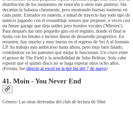
distribución de los momentos de emoción u otros más pisteros. Sin
decantar la balanza claramente, pero mostrando buenas maneras en
cada parte. Entrados en materia, a mitad de trayecto hay todo tipo de
tamices jugando con el ensamblaje sonoro que propone, a veces casi
un future garage que deja sutiles pero bonitos vocales ('Mirrors').
Para después dar otro pequeño giro en el registro, donde el final te
fusila con los breaks e incluso líneas de desarrollo progresivo. En
resumen, hay mucho y muy bueno en el regreso de Sei A al formato
LP. Su trabajo más ambicioso hasta ahora, pero muy bien hilado,
centrándose en los patrones que mejor le funcionan. Un cruce entre
el grosor de The Field y la sensibilidad de John Beltran. Solo cabe
esperar que el quinto disco no se haga esperar otros ocho años.
(Ferraia, fue
directo al excel en la tier list del 7 de mayo
)
41. Moin - You Never End
Género: Las otras derivadas del club de lectura de Slint