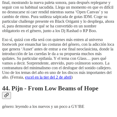
final, mostrando la nueva paleta sonora, para después replegarse y
seguir con su habitual sacudida. Llega un momento en que es difícil
no desnucarse ni caer rendid mientras suena ‘Open Canvas’ y su
cambio de ritmo. Pura sutileza salpicada de gotas IDM. Coge su
particular challenge presente en Black Origami y lo despliega, ahora
sí, para demostrar por qué se ha convertido en un nombre
obligatorio en el género, junto a los Dj Rashad o RP Boo.
Eso sí, quizá con ella será con quienes más entren al universo
footwork por ensanchar las costuras del género, con la adicción loca
que genera ‘Auset’ antes de entrar a ese final neoclasicista, donde la
introducción de las cuerdas le da a su propuesta muchos más
quilates. Su particular epifanía. Y el tema con Glass… pues qué
vamos a decir. Sorprendente, atrevido, puro oxímoron sonoro. La
contranatura del minimalismo con el desfogue del sonido callejero.
Uno de los temas del año en uno de los discos más importantes del
año. (Ferraia,
excel en la tier del 2 de abril
)
44. Pijn - From Low Beams of Hope
género: leyendo a los nuevos y un poco a GY!BE