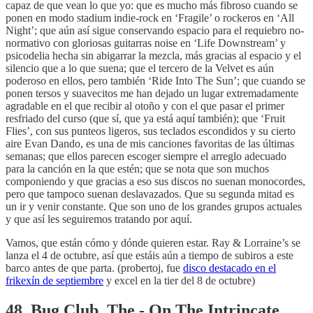
capaz de que vean lo que yo: que es mucho más fibroso cuando se
ponen en modo stadium indie-rock en ‘Fragile’ o rockeros en ‘All
Night’; que aún así sigue conservando espacio para el requiebro no-
normativo con gloriosas guitarras noise en ‘Life Downstream’ y
psicodelia hecha sin abigarrar la mezcla, más gracias al espacio y el
silencio que a lo que suena; que el tercero de la Velvet es aún
poderoso en ellos, pero también ‘Ride Into The Sun’; que cuando se
ponen tersos y suavecitos me han dejado un lugar extremadamente
agradable en el que recibir al otoño y con el que pasar el primer
resfriado del curso (que sí, que ya está aquí también); que ‘Fruit
Flies’, con sus punteos ligeros, sus teclados escondidos y su cierto
aire Evan Dando, es una de mis canciones favoritas de las últimas
semanas; que ellos parecen escoger siempre el arreglo adecuado
para la canción en la que estén; que se nota que son muchos
componiendo y que gracias a eso sus discos no suenan monocordes,
pero que tampoco suenan deslavazados. Que su segunda mitad es
un ir y venir constante. Que son uno de los grandes grupos actuales
y que así les seguiremos tratando por aquí.
Vamos, que están cómo y dónde quieren estar. Ray & Lorraine’s se
lanza el 4 de octubre, así que estáis aún a tiempo de subiros a este
barco antes de que parta. (probertoj, fue
disco destacado en el
frikexín de septiembre
y excel en la tier del 8 de octubre)
48. Bug Club, The - On The Intrincate