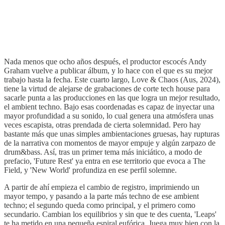
Nada menos que ocho años después, el productor escocés Andy
Graham vuelve a publicar álbum, y lo hace con el que es su mejor
trabajo hasta la fecha. Este cuarto largo, Love & Chaos (Aus, 2024),
tiene la virtud de alejarse de grabaciones de corte tech house para
sacarle punta a las producciones en las que logra un mejor resultado,
el ambient techno. Bajo esas coordenadas es capaz de inyectar una
mayor profundidad a su sonido, lo cual genera una atmósfera unas
veces escapista, otras prendada de cierta solemnidad. Pero hay
bastante más que unas simples ambientaciones gruesas, hay rupturas
de la narrativa con momentos de mayor empuje y algún zarpazo de
drum&bass. Así, tras un primer tema más iniciático, a modo de
prefacio, 'Future Rest' ya entra en ese territorio que evoca a The
Field, y 'New World' profundiza en ese perfil solemne.
A partir de ahí empieza el cambio de registro, imprimiendo un
mayor tempo, y pasando a la parte más techno de ese ambient
techno; el segundo queda como principal, y el primero como
secundario. Cambian los equilibrios y sin que te des cuenta, 'Leaps'
te ha metido en una pequeña espiral eufórica. Juega muy bien con la