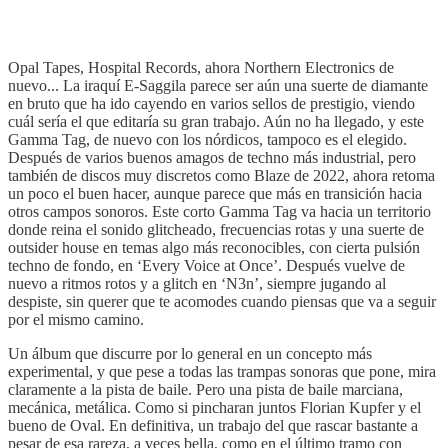
Opal Tapes, Hospital Records, ahora Northern Electronics de
nuevo... La iraquí E-Saggila parece ser aún una suerte de diamante
en bruto que ha ido cayendo en varios sellos de prestigio, viendo
cuál sería el que editaría su gran trabajo. Aún no ha llegado, y este
Gamma Tag, de nuevo con los nórdicos, tampoco es el elegido.
Después de varios buenos amagos de techno más industrial, pero
también de discos muy discretos como Blaze de 2022, ahora retoma
un poco el buen hacer, aunque parece que más en transición hacia
otros campos sonoros. Este corto Gamma Tag va hacia un territorio
donde reina el sonido glitcheado, frecuencias rotas y una suerte de
outsider house en temas algo más reconocibles, con cierta pulsión
techno de fondo, en ‘Every Voice at Once’. Después vuelve de
nuevo a ritmos rotos y a glitch en ‘N3n’, siempre jugando al
despiste, sin querer que te acomodes cuando piensas que va a seguir
por el mismo camino.
Un álbum que discurre por lo general en un concepto más
experimental, y que pese a todas las trampas sonoras que pone, mira
claramente a la pista de baile. Pero una pista de baile marciana,
mecánica, metálica. Como si pincharan juntos Florian Kupfer y el
bueno de Oval. En definitiva, un trabajo del que rascar bastante a
pesar de esa rareza, a veces bella, como en el último tramo con