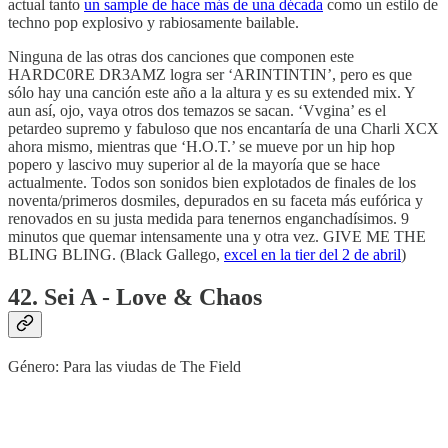
actual tanto
un sample de hace más de una década
como un estilo de
techno pop explosivo y rabiosamente bailable.
Ninguna de las otras dos canciones que componen este
HARDC0RE DR3AMZ logra ser ‘ARINTINTIN’, pero es que
sólo hay una canción este año a la altura y es su extended mix. Y
aun así, ojo, vaya otros dos temazos se sacan. ‘Vvgina’ es el
petardeo supremo y fabuloso que nos encantaría de una Charli XCX
ahora mismo, mientras que ‘H.O.T.’ se mueve por un hip hop
popero y lascivo muy superior al de la mayoría que se hace
actualmente. Todos son sonidos bien explotados de finales de los
noventa/primeros dosmiles, depurados en su faceta más eufórica y
renovados en su justa medida para tenernos enganchadísimos. 9
minutos que quemar intensamente una y otra vez. GIVE ME THE
BLING BLING. (Black Gallego,
excel en la tier del 2 de abril
)
42. Sei A - Love & Chaos
Género: Para las viudas de The Field