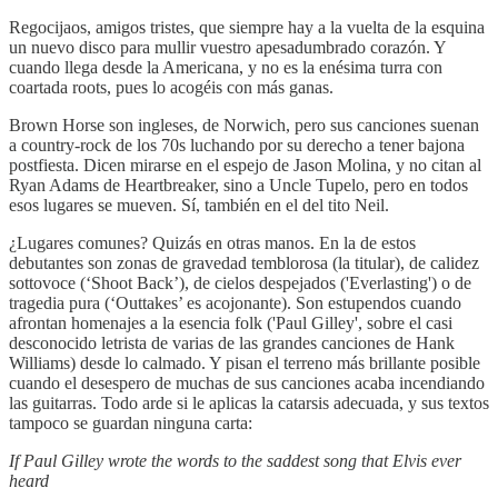
Regocijaos, amigos tristes, que siempre hay a la vuelta de la esquina
un nuevo disco para mullir vuestro apesadumbrado corazón. Y
cuando llega desde la Americana, y no es la enésima turra con
coartada roots, pues lo acogéis con más ganas.
Brown Horse son ingleses, de Norwich, pero sus canciones suenan
a country-rock de los 70s luchando por su derecho a tener bajona
postfiesta. Dicen mirarse en el espejo de Jason Molina, y no citan al
Ryan Adams de Heartbreaker, sino a Uncle Tupelo, pero en todos
esos lugares se mueven. Sí, también en el del tito Neil.
¿Lugares comunes? Quizás en otras manos. En la de estos
debutantes son zonas de gravedad temblorosa (la titular), de calidez
sottovoce (‘Shoot Back’), de cielos despejados ('Everlasting') o de
tragedia pura (‘Outtakes’ es acojonante). Son estupendos cuando
afrontan homenajes a la esencia folk ('Paul Gilley', sobre el casi
desconocido letrista de varias de las grandes canciones de Hank
Williams) desde lo calmado. Y pisan el terreno más brillante posible
cuando el desespero de muchas de sus canciones acaba incendiando
las guitarras. Todo arde si le aplicas la catarsis adecuada, y sus textos
tampoco se guardan ninguna carta:
If Paul Gilley wrote the words to the saddest song that Elvis ever
heard