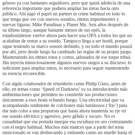
género ya con bastantes seguidores, pero que quizá adolecía de una
referencia importante que pudiera ampliar las miras hacia otro
público. Ahí jugó el papel un partner in crime habitual en todo lo
que tenga que ver con nuevos sonidos, ritmos impertinentes y
nuevas figuras: Mike Paradinas y Planet Mu. Seis años después de
su último largo, aunque bastante menos de sus epés, la
estadounidense vuelve ahora para hacer una OPA a todos los que no
acababan de entrar a su sonido. Tampoco llega a ser hostil, porque
sigue teniendo su marco sonoro definido, y no todo el mundo pasará
por ahí, pero desde luego ha cambiado las reglas de su propio juego.
Manteniendo los ritmos rotos y cortos, jalonados de ese toque tribal,
Jlin inyecta minuciosamente algunos nuevos rasgos a su discurso; lo
suficiente para ampliar miras, lo necesario para seguir manteniendo
su esencia reconocible.
Con algún colaborador de relumbrón como Philip Glass, antes de
ello, en temas como ‘Speed of Darkness’ ya va introduciendo más
ambientaciones que permiten no constreñir sus producciones
únicamente a esos beats echando fuego. Una electricidad que va
acompañando sutilmente de colchones más luminosos (‘Iris’) para
dar más color a una propuesta que hasta ahora mantenía su eje en
ese sonido eléctrico y agresivo, pero gélido y oscuro. No es
casualidad que esa portada marque esa escultura en oro contrastando
con el negro habitual. Muchos más matices que a partir del tema
mencionado se van desbocando y estirando como un muelle hasta el