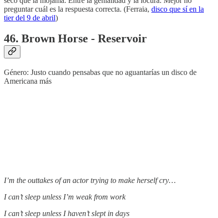
seco que la mojama. Entre la genialidad y la locura. Mejor no
preguntar cuál es la respuesta correcta. (Ferraia,
disco que sí en la
tier del 9 de abril
)
46. Brown Horse - Reservoir
Género: Justo cuando pensabas que no aguantarías un disco de
Americana más
I’m the outtakes of an actor trying to make herself cry…
I can’t sleep unless I’m weak from work
I can’t sleep unless I haven’t slept in days