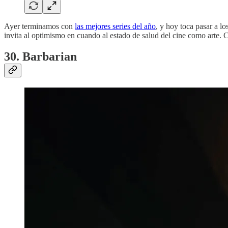
Ayer terminamos con
las mejores series del año
, y hoy toca pasar a l
invita al optimismo en cuando al estado de salud del cine como arte. 
30. Barbarian