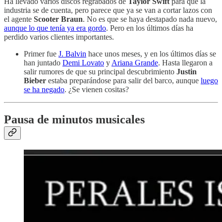
Ha llevado varios discos regrabados de
Taylor Swift
para que la
industria se de cuenta, pero parece que ya se van a cortar lazos con
el agente
Scooter Braun
. No es que se haya destapado nada nuevo,
aunque lo que tenía ya era gordo
. Pero en los últimos días ha
perdido varios clientes importantes.
Primer fue
J. Balvin
hace unos meses, y en los últimos días se
han juntado
Demi Lovato
y
Ariana Grande
. Hasta llegaron a
salir rumores de que su principal descubrimiento
Justin
Bieber
estaba preparándose para salir del barco, aunque
luego
se ha negado
. ¿Se vienen cositas?
Pausa de minutos musicales