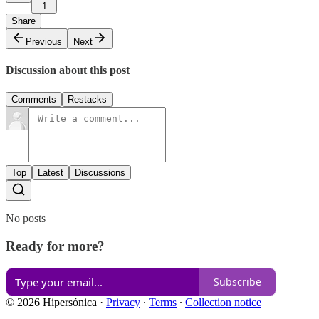
1
Share
Previous
Next
Discussion about this post
Comments
Restacks
Top
Latest
Discussions
No posts
Ready for more?
Subscribe
© 2026 Hipersónica
·
Privacy
∙
Terms
∙
Collection notice