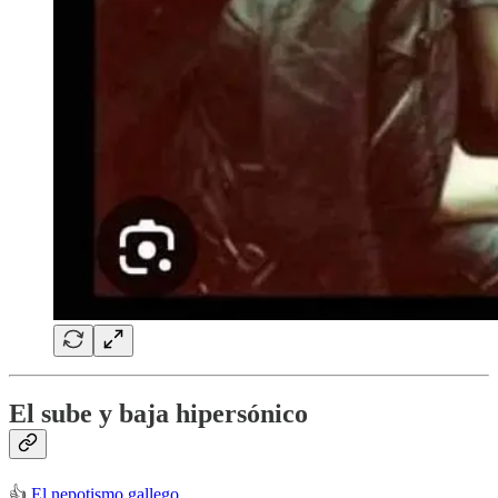
El sube y baja hipersónico
👍
El nepotismo gallego
.