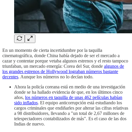
En un momento de cierta incertidumbre por la taquilla
cinematográfica, donde China había dejado de ser el mercado a
cazar y contentar porque vetaba algunos estrenos y el resto tampoco
triunfaban, un mercado emergía: Corea del Sur, donde
algunos de
los grandes estrenos de Hollywood lograban números bastante
decentes
. Aunque los números no lo decían todo.
Ahora la policía coreana está en medio de una investigación
donde se ha hallado evidencia de que, en los últimos cinco
años,
los números en taquilla de unas 462 películas habían
sido inflados
. El equipo anticorrupción está estudiando los
cargos criminales que endiñarles por alterar las cifras relativas
a 98 distribuidores, llevando a "un total de 2,67 millones de
telespectadores contabilizados de más". Es el caso de las dos
Indias de nuevo.