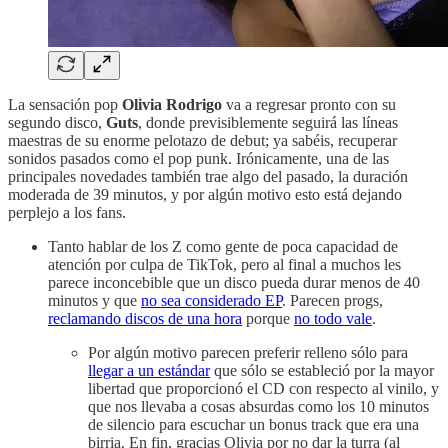
La sensación pop
Olivia Rodrigo
va a regresar pronto con su
segundo disco,
Guts
, donde previsiblemente seguirá las líneas
maestras de su enorme pelotazo de debut; ya sabéis, recuperar
sonidos pasados como el pop punk. Irónicamente, una de las
principales novedades también trae algo del pasado, la duración
moderada de 39 minutos, y por algún motivo esto está dejando
perplejo a los fans.
Tanto hablar de los Z como gente de poca capacidad de
atención por culpa de TikTok, pero al final a muchos les
parece inconcebible que un disco pueda durar menos de 40
minutos y que
no sea considerado EP
. Parecen progs,
reclamando discos de una hora
porque
no todo vale
.
Por algún motivo parecen preferir relleno sólo para
llegar a un estándar
que sólo se estableció por la mayor
libertad que proporcionó el CD con respecto al vinilo, y
que nos llevaba a cosas absurdas como los 10 minutos
de silencio para escuchar un bonus track que era una
birria. En fin, gracias Olivia por no dar la turra (al