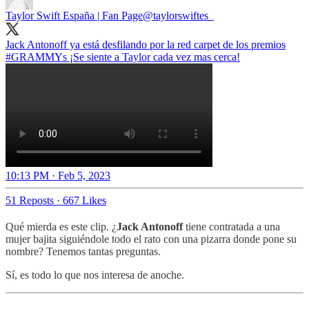
Taylor Swift España | Fan Page
@taylorswiftes_
Jack Antonoff ya está desfilando por la red carpet de los premios
#GRAMMYs
¡Se siente a Taylor cada vez mas cerca!
10:13 PM · Feb 5, 2023
51 Reposts
·
667 Likes
Qué mierda es este clip. ¿
Jack Antonoff
tiene contratada a una
mujer bajita siguiéndole todo el rato con una pizarra donde pone su
nombre? Tenemos tantas preguntas.
Sí, es todo lo que nos interesa de anoche.