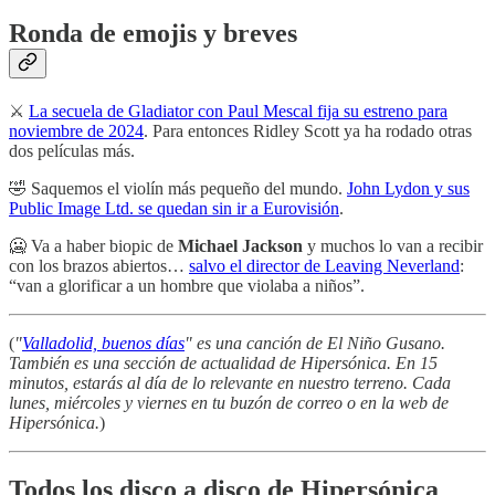
Ronda de emojis y breves
⚔
La secuela de Gladiator con Paul Mescal fija su estreno para
noviembre de 2024
. Para entonces Ridley Scott ya ha rodado otras
dos películas más.
🤣 Saquemos el violín más pequeño del mundo.
John Lydon y sus
Public Image Ltd. se quedan sin ir a Eurovisión
.
🥶 Va a haber biopic de
Michael Jackson
y muchos lo van a recibir
con los brazos abiertos…
salvo el director de Leaving Neverland
:
“van a glorificar a un hombre que violaba a niños”.
(
"
Valladolid, buenos días
" es una canción de El Niño Gusano.
También es una sección de actualidad de Hipersónica. En 15
minutos, estarás al día de lo relevante en nuestro terreno. Cada
lunes, miércoles y viernes en tu buzón de correo o en la web de
Hipersónica.
)
Todos los disco a disco de Hipersónica