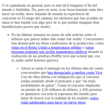
O el capitalismo en general, pero es más fácil imaginar el fin del
mundo y blablabla. No, pero en serio, si no fuera bastante mala idea
hacer un reality show tratando de simular la experiencia de
concursar en El juego del calamar, los merluzos que han acudido en
masa se han topado con algo peor de lo que podían imaginar (hay
humillaciones peores que morir).
En las últimas semanas no paran de salir noticias sobre el
infierno que parece haber sido rodar este reality. Concursantes
han denunciado las duras condiciones de la producción, como
rodar en el Reino Unido a temperaturas gélidas
o
varias
personas teniendo que recibir tratamientos médicos
durante la
realización de las pruebas (Netflix tuvo que aclarar que, eso
sí, nadie sufrió lesiones graves).
Ahora se suma el hartazgo en los últimos días de varios
concursantes que
han denunciado a medios como Vice
.
Uno de ellos afirma con indignación que el concurso
estaba amañado desde el principio y que “no tenía
posibilidades de ganar”. Ganar el concurso implicaba
un premio de 4,56 millones de dólares, y 456 personas
se apuntaron con toda la esperanza del mundo para
darse de bruces con la realidad de los realities:
todos
están adulterados para hacer un mejor show
.