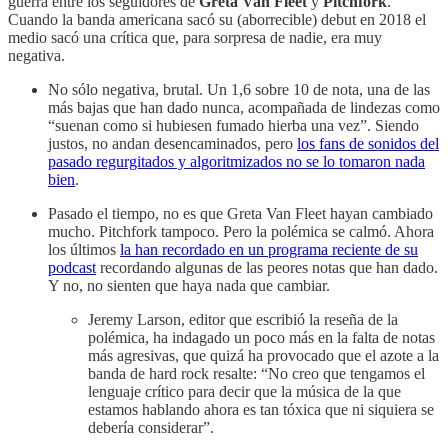
guerra entre los seguidores de
Greta Van Fleet
y
Pitchfork
.
Cuando la banda americana sacó su (aborrecible) debut en 2018 el
medio sacó una crítica que, para sorpresa de nadie, era muy
negativa.
No sólo negativa, brutal. Un 1,6 sobre 10 de nota, una de las
más bajas que han dado nunca, acompañada de lindezas como
“suenan como si hubiesen fumado hierba una vez”. Siendo
justos, no andan desencaminados, pero
los fans de sonidos del
pasado regurgitados y algoritmizados no se lo tomaron nada
bien
.
Pasado el tiempo, no es que Greta Van Fleet hayan cambiado
mucho. Pitchfork tampoco. Pero la polémica se calmó. Ahora
los últimos
la han recordado en un programa reciente de su
podcast
recordando algunas de las peores notas que han dado.
Y no, no sienten que haya nada que cambiar.
Jeremy Larson, editor que escribió la reseña de la
polémica, ha indagado un poco más en la falta de notas
más agresivas, que quizá ha provocado que el azote a la
banda de hard rock resalte: “No creo que tengamos el
lenguaje crítico para decir que la música de la que
estamos hablando ahora es tan tóxica que ni siquiera se
debería considerar”.