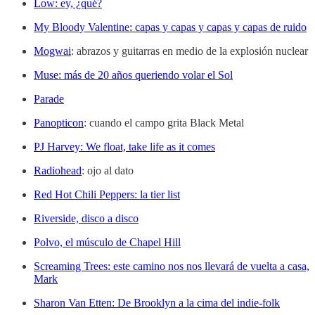
Low: ey, ¿qué?
My Bloody Valentine: capas y capas y capas y capas de ruido
Mogwai
: abrazos y guitarras en medio de la explosión nuclear
Muse: más de 20 años queriendo volar el Sol
Parade
Panopticon
: cuando el campo grita Black Metal
PJ Harvey: We float, take life as it comes
Radiohead
: ojo al dato
Red Hot Chili Peppers: la tier list
Riverside, disco a disco
Polvo, el músculo de Chapel Hill
Screaming Trees: este camino nos nos llevará de vuelta a casa,
Mark
Sharon Van Etten: De Brooklyn a la cima del indie-folk