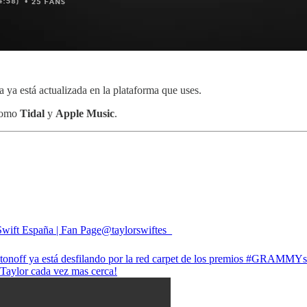
a ya está actualizada en la plataforma que uses.
omo
Tidal
y
Apple Music
.
Swift España | Fan Page
@taylorswiftes_
onoff ya está desfilando por la red carpet de los premios
#GRAMMYs
 Taylor cada vez mas cerca!