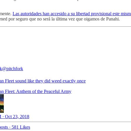
lmente.
Las autoridades han accesido a su libertad provisional este mism
 tened por seguro que no será la última vez que oigamos de Panahi.
rk
@pitchfork
an Fleet sound like they did weed exactly once
an Fleet: Anthem of the Peaceful Army
 · Oct 23, 2018
osts
·
581 Likes