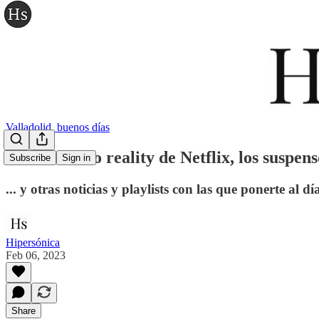
Valladolid, buenos días
El desastroso reality de Netflix, los suspens
Subscribe
Sign in
... y otras noticias y playlists con las que ponerte al dí
Hipersónica
Feb 06, 2023
Share