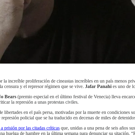
 la increíble proliferación de cineastas increíbles en un país menos pr
la censura y el represor régimen que se vive.
Jafar Panahi
es uno de lo
o Bears
(premio especial en el último festival de Venecia) lleva encarc
ticar la represión a unas protestas civiles.
 de libertades en el país persa, motivadas por la muerte en condiciones
 represión policial que se ha traducido en decenas de miles de detenido
a prisión por las citadas críticas
que, unidas a una pena de seis años sus
 una huelga de hambre en la última semana para denunciar su sitación. 