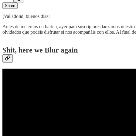
Share
¡Valladolid, buenos días!
Antes de meternos en harina, ayer para suscriptores lanzamos nuestro
olvidados que podéis disfrutar si nos acompañáis con ellos. Al final de
Shit, here we Blur again