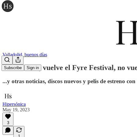
Valladolid, buenos días
Vuelve Blur, vuelve el Fyre Festival, no vue
Subscribe
Sign in
...y otras noticias, discos nuevos y pelis de estreno con
Hipersónica
May 19, 2023
3
1