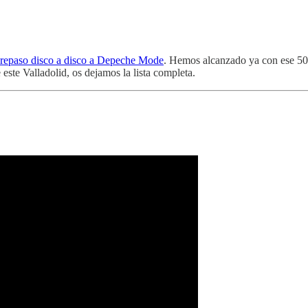
repaso disco a disco a Depeche Mode
. Hemos alcanzado ya con ese 50 “
 este Valladolid, os dejamos la lista completa.